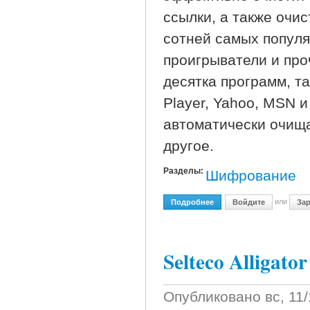
ссылки, а также очи
сотней самых популя
проигрыватели и про
десятка программ, так
Player, Yahoo, MSN и
автоматически очища
другое.
Разделы:
Шифрование
или
Подробнее
О Auto Clear History V2.1.
Войдите
Зар
Selteco Alligator
Опубликовано
вс, 11