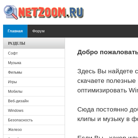
Перейти к основному содержанию
ГЛАВНОЕ МЕНЮ
Главная
Форум
РАЗДЕЛЫ
Добро пожаловать
Софт
Музыка
Здесь Вы найдете с
Фильмы
скачаете полезные 
Игры
оптимизировать Wi
Мобилы
Веб-дизайн
Сюда постоянно до
Windows
клипы и музыку в 
Безопасность
Железо
Если Вы - хакер ил