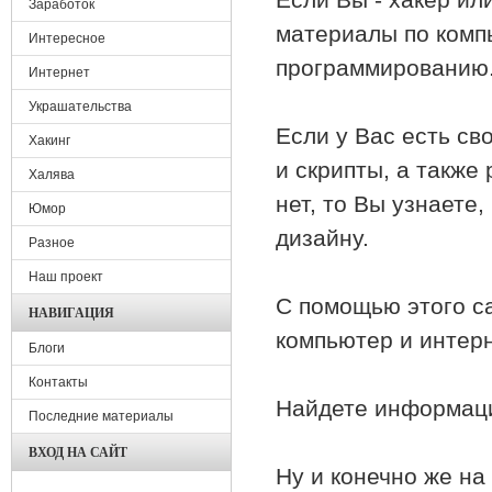
Заработок
материалы по комп
Интересное
программированию
Интернет
Украшательства
Если у Вас есть св
Хакинг
и скрипты, а также 
Халява
нет, то Вы узнаете
Юмор
дизайну.
Разное
Наш проект
С помощью этого са
НАВИГАЦИЯ
компьютер и интерн
Блоги
Контакты
Найдете информаци
Последние материалы
ВХОД НА САЙТ
Ну и конечно же на