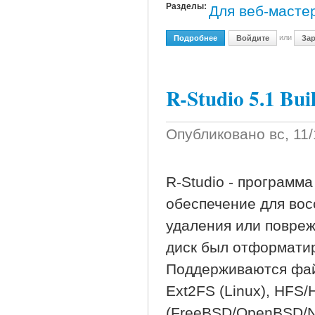
Разделы:
Для веб-масте
или
Подробнее
О Selteco Alligator Flash 
Войдите
Зар
R-Studio 5.1 Bui
Опубликовано
вс, 11
R-Studio - программ
обеспечение для вос
удаления или поврежд
диск был отформатир
Поддерживаются фай
Ext2FS (Linux), HFS
(FreeBSD/OpenBSD/Ne