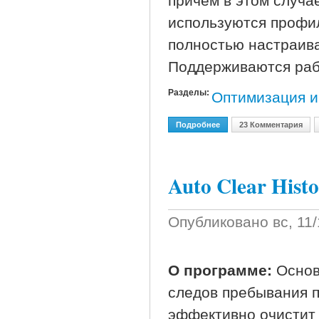
причем в этом случа
используются профи
полностью настраив
Поддерживаются раб
Разделы:
Оптимизация и
Подробнее
О Raxco PerfectDisk 10 Pr
23 Комментария
Auto Clear Histo
Опубликовано
вс, 11
О программе:
Основ
следов пребывания 
эффективно очистит 