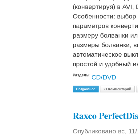
(конвертируя) в AVI
Особенности: выбор 
параметров конверт
размеру болванки ил
размеры болванки, в
автоматическое вык
простой и удобный и
Разделы:
CD/DVD
Подробнее
О Agogo Dvd Ripper V8.4
21 Комментарий
Raxco PerfectDis
Опубликовано
вс, 11