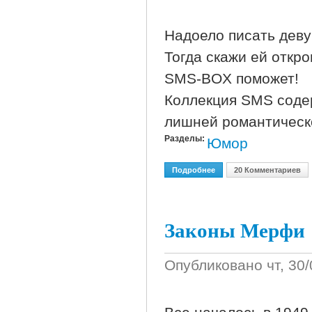
Надоело писать дев
Тогда скажи ей откро
SMS-BOX поможет!
Коллекция SMS соде
лишней романтичес
Разделы:
Юмор
Подробнее
О SMS-BOX: Sex-Инструк
20 Комментариев
Законы Мерфи
Опубликовано
чт, 30