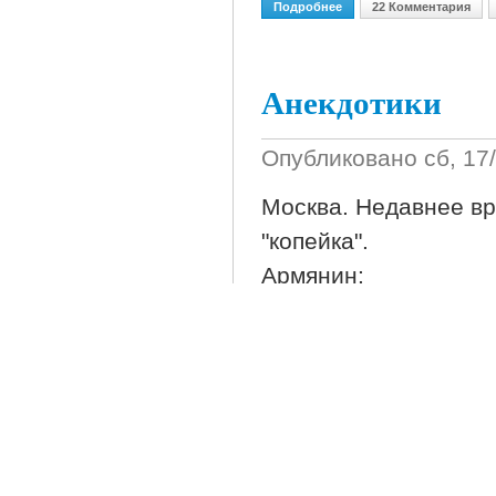
Подробнее
О Законы Мерфи
22 Комментария
Анекдотики
Опубликовано
сб, 17
Москва. Недавнее в
"копейка".
Армянин:
- Проэзжай!
Подъезжает "москвич
- Проэзжай!
Подъезжает "волга".
- Ара, тэбя как зовут,
Водитель: