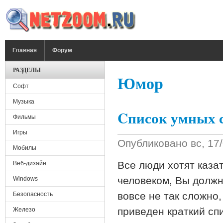
Перейти к основному содержанию
ГЛАВНОЕ МЕНЮ
Главная
Форум
РАЗДЕЛЫ
Юмор
Софт
Музыка
Cписок умных 
Фильмы
Игры
Опубликовано
вс, 17
Мобилы
Все люди хотят каза
Веб-дизайн
человеком, Вы должн
Windows
вовсе не так сложно,
Безопасность
приведен краткий сп
Железо