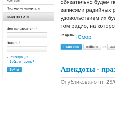
Контакты
обязательно будем п
Последние материалы
записями радийных р
ВХОД НА САЙТ
удовольствием их бу
том радио, на котор
Имя пользователя
*
Разделы:
Юмор
Пароль
*
или
Подробнее
О Розыгрыши Из Эфира 
Войдите
Зар
Регистрация
Забыли пароль?
Анекдоты - пра
Опубликовано
пт, 25