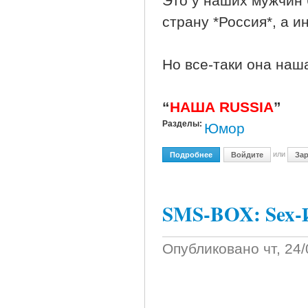
Это у наших мужчин 
страну *Россия*, а и
Но все-таки она наш
“
НАША RUSSIA
”
Разделы:
Юмор
или
Подробнее
О НАША RUSSIA 3 Сезон С
Войдите
Зар
SMS-BOX: Sex-
Опубликовано
чт, 24