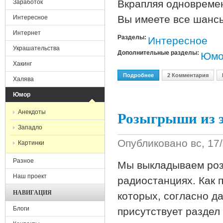
Вкрапляя одновремен
Заработок
Вы имеете все шансы
Интересное
Интернет
Разделы:
Интересное
Украшательства
Дополнительные разделы:
Юмо
Хакинг
Подробнее
О Cписок Умных Слов
2 Комментария
Халява
Юмор
Розыгрыши из 
Анекдоты
Западло
Опубликовано
вс, 17
Картинки
Разное
Мы выкладываем роз
Наш проект
радиостанциях. Как 
НАВИГАЦИЯ
которых, согласно д
Блоги
присутствует разде