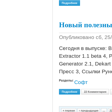
Подробнее
О Внимание! Важная Ин
Новый полезный
Опубликовано
сб, 25
Сегодня в выпуске: В
Extractor 1.1 beta 4,
Generator 2.1, Dekart
Пресс 3, Ссылки Руне
Разделы:
Софт
Подробнее
О Новый Полезный Софт
22 Комментария
Страницы
« первая
‹ предыдущая
…
2