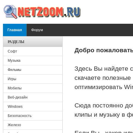
Перейти к основному содержанию
ГЛАВНОЕ МЕНЮ
Главная
Форум
РАЗДЕЛЫ
Добро пожаловать
Софт
Музыка
Здесь Вы найдете с
Фильмы
скачаете полезные 
Игры
оптимизировать Wi
Мобилы
Веб-дизайн
Сюда постоянно до
Windows
клипы и музыку в 
Безопасность
Железо
Если Вы - хакер ил