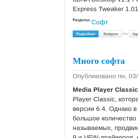
Express Tweaker 1.01
Разделы:
Софт
или
Подробнее
О Новый Полезный Софт
Войдите
Зар
Много софта
Опубликовано
пн, 03
Media Player Classic
Player Classic, кото
версии 6.4. Однако 
большое количество 
называемых, продвин
9 и VFW-драйверов, 