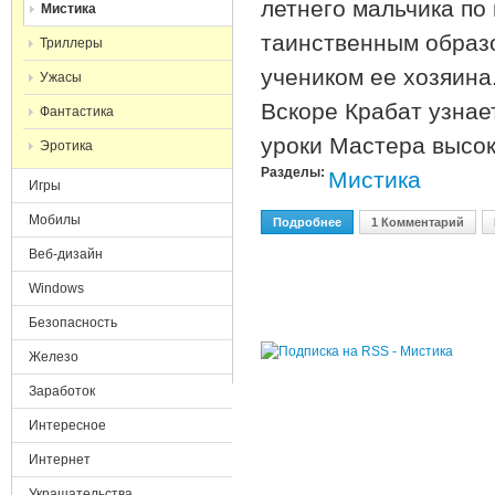
летнего мальчика по 
Мистика
таинственным образо
Триллеры
учеником ее хозяина
Ужасы
Вскоре Крабат узнае
Фантастика
уроки Мастера высо
Эротика
Разделы:
Мистика
Игры
Мобилы
Подробнее
О Крабат. Ученик Колдуна
1 Комментарий
Веб-дизайн
Windows
Безопасность
Железо
Заработок
Интересное
Интернет
Украшательства