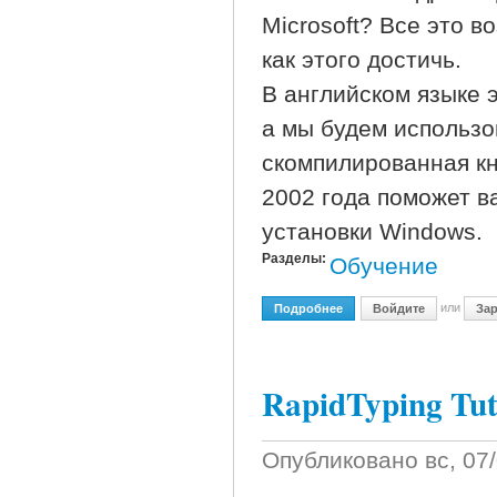
Microsoft? Все это в
как этого достичь.
В английском языке э
а мы будем использо
скомпилированная кн
2002 года поможет в
устанoвки Windows.
Разделы:
Обучение
или
Подробнее
О Unattended Installatio
Войдите
Зар
RapidTyping Tuto
Опубликовано
вс, 07