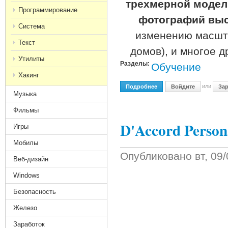
трехмерной модел
Программирование
фотографий выс
Система
изменению масшта
Текст
домов), и многое д
Утилиты
Разделы:
Обучение
Хакинг
или
Подробнее
О Google Earth Pro-Gold E
Войдите
Зар
Музыка
Фильмы
D'Accord Persona
Игры
Мобилы
Опубликовано
вт, 09
Веб-дизайн
Windows
Безопасность
Железо
Заработок