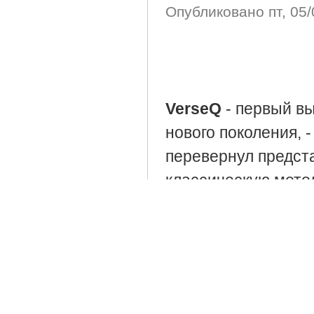
Опубликовано
пт, 05
VerseQ
- первый в
нового поколения, 
перевернул предст
классическую метод
печати". Обучение 
со ВСЕХ пальцев и 
как это выработан
машинисток.
Разделы:
Обучение