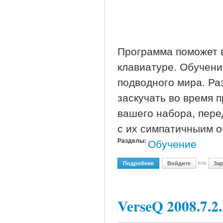
Программа поможет в
клавиатуре. Обучени
подводного мира. Ра
заскучать во время 
вашего набора, пере
с их симпатичныим о
Разделы:
Обучение
или
Подробнее
О RapidTyping Tutor 1.9.9
Войдите
Зар
VerseQ 2008.7.2