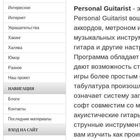
Personal Guitarist
- 
Интересное
Personal Guitarist в
Интернет
аккордов, метроном 
Украшательства
музыкальных инструм
Хакинг
гитара и другие нас
Халява
Программа обладает
Юмор
дают возможность ст
Разное
игры более простым 
Наш проект
табулатура произошло
НАВИГАЦИЯ
означает систему за
Блоги
софт совместим со м
Контакты
акуистические гитар
Последние материалы
струнные инструмент
ВХОД НА САЙТ
вам изучить как про