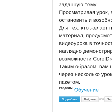
заданную тему.
Просматривая урок, 
остановить и возобн
Для тех, кто желает
материал, предусмот
видеоурока в точнос
наглядно демонстрир
возможности CorelDr
Таким образом, вам н
через несколько уро
пакетом.
Разделы:
Обучение
или
Подробнее
О Обучение CorelDRAW G
Войдите
Зар