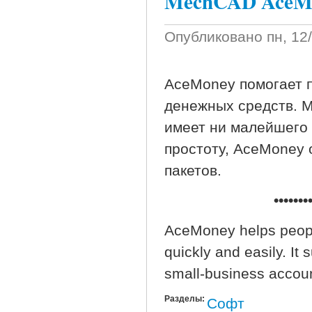
MechCAD AceMo
Опубликовано
пн, 12
AceMoney помогает 
денежных средств. М
имеет ни малейшего 
простоту, AceMoney
пакетов.
•••••••
AceMoney helps peopl
quickly and easily. It
small-business accou
Разделы:
Софт