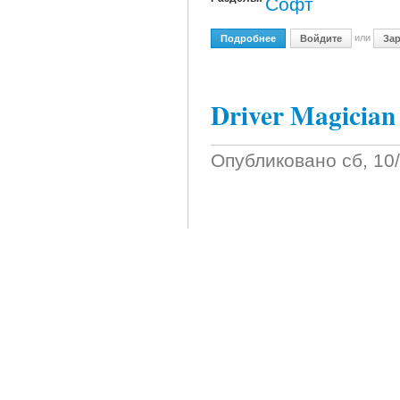
Софт
или
Подробнее
О Allok Video Joiner V3.3.
Войдите
Зар
Driver Magician
Опубликовано
сб, 10
Программа для резер
восстановления в Wi
долго устанавливать
вас есть Driver Magi
только указать нужн
При этом никакие до