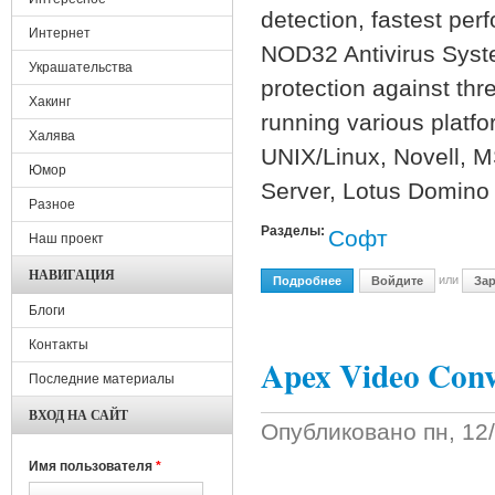
detection, fastest per
Интернет
NOD32 Antivirus Syste
Украшательства
protection against th
Хакинг
running various platf
Халява
UNIX/Linux, Novell, 
Юмор
Server, Lotus Domino 
Разное
Разделы:
Софт
Наш проект
НАВИГАЦИЯ
или
Подробнее
О NOD32 AntiVirus 3.0.563
Войдите
Зар
Блоги
Контакты
Apex Video Conv
Последние материалы
ВХОД НА САЙТ
Опубликовано
пн, 12
Имя пользователя
*