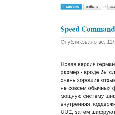
или
Подробнее
О MechCAD AceMoney V3.
Войдите
Зар
Speed Commande
Опубликовано
вс, 11
Новая версия герман
размер - вроде бы с
очень хорошие отзыв
не совсем обычных 
мощную систему шиф
внутренняя поддержк
UUE, затем шифруютс