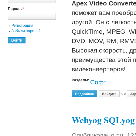
Apex Video Converte
Пароль
*
поможет вам преобр
другой. Он с легкос
Регистрация
QuickTime, MPEG, W
Забыли пароль?
DVD, MOV, RM, RMVB,
Высокая скорость, 
преимущества этой п
видеконвертеров!
Разделы:
Софт
или
Подробнее
О Apex Video Converter S
Войдите
Зар
Webyog SQLyog 6
Опубликовано
пн, 12