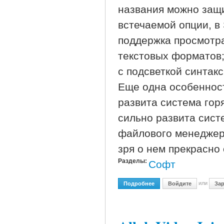
названия можно защи
встечаемой опции, 
поддержка просмотра
текстовых форматов
с подсветкой синтак
Еще одна особенност
развита система гор
сильно развита сист
файлового менеджера
зря о нем прекрасно 
Разделы:
Софт
или
Подробнее
О Speed Commander 12.0 
Войдите
Зар