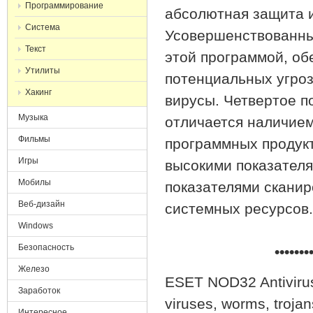
Программирование
абсолютная защита 
Система
Усовершенствованны
Текст
этой программой, об
Утилиты
потенциальных угроз
Хакинг
вирусы. Четвертое п
Музыка
отличается наличие
Фильмы
программных продукт
Игры
высокими показател
Мобилы
показателями сканир
Веб-дизайн
системных ресурсов.
Windows
Безопасность
•••••••
Железо
ESET NOD32 Antivirus 
Заработок
viruses, worms, troja
Интересное