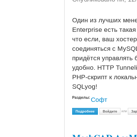
Один из лучших мен
Enterprise есть така
что если, ваш хостер
соединяться с MySQL
придётся управлять 
удобно. HTTP Tunnel
PHP-скрипт к локаль
SQLyog!
Разделы:
Софт
или
Подробнее
О Webyog SQLyog 6.11 Ent
Войдите
Зар