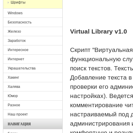
Шрифты
Windows
Безопасность
Virtual Library v1.0
Железо
Заработок
Cкрипт "Виртуальная
Интересное
функциональную служ
Интернет
поиск текстов. Текс
Украшательства
Добавление текста в
Хакинг
проверки его админи
Халява
настройках). Ведетс
Юмор
комментирование чит
Разное
настраиваемый под д
Наш проект
администрирования 
НАВИГАЦИЯ
комфортную и резуль