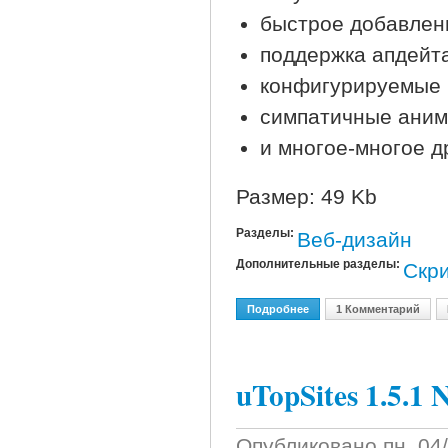
быстрое добавлен
поддержка апдейта
конфигурируемые 
симпатичные аним
и многое-многое др
Размер: 49 Kb
Разделы:
Веб-дизайн
Дополнительные разделы:
Скр
Подробнее
О Site Submitter 2.1 Nulli
1 Комментарий
uTopSites 1.5.1 
Опубликовано
пн, 04