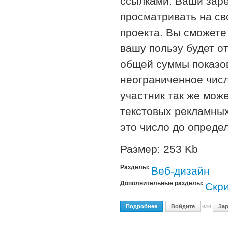
ссылками. Ваши заре
просматривать на св
проекта. Вы сможете
вашу пользу будет о
общей суммы показов
неограниченное чис
участник так же мож
текстовых рекламных
это число до опреде
Размер: 253 Kb
Разделы:
Веб-дизайн
Дополнительные разделы:
Скр
или
Подробнее
О TextExchange Pro V3.0 
Войдите
Зар