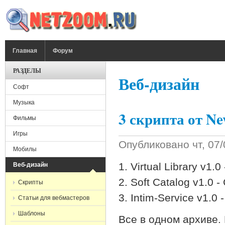
Перейти к основному содержанию
ГЛАВНОЕ МЕНЮ
Главная
Форум
РАЗДЕЛЫ
Веб-дизайн
Софт
Музыка
3 скрипта от N
Фильмы
Игры
Опубликовано
чт, 07
Мобилы
1. Virtual Library v1
Веб-дизайн
2. Soft Catalog v1.0 
Скрипты
3. Intim-Service v1.0
Статьи для вебмастеров
Шаблоны
Все в одном архиве.