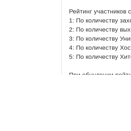
Рейтинг участников с
1: По количеству захо
2: По количеству вых
3: По количеству Ун
4: По количеству Хос
5: По количеству Хит
При обнулении рейти
первое время после 
отсортированные в п
1: По количеству Ун
2: По количеству Хос
3: По количеству Хит