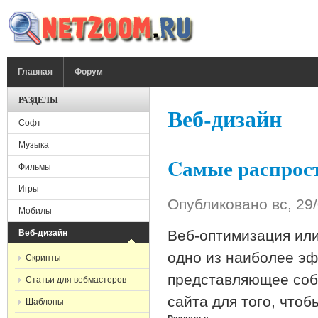
Перейти к основному содержанию
ГЛАВНОЕ МЕНЮ
Главная
Форум
РАЗДЕЛЫ
Веб-дизайн
Софт
Музыка
Cамые распрос
Фильмы
Игры
Опубликовано
вс, 29
Мобилы
Веб-оптимизация или 
Веб-дизайн
одно из наиболее эф
Скрипты
представляющее собо
Статьи для вебмастеров
сайта для того, что
Шаблоны