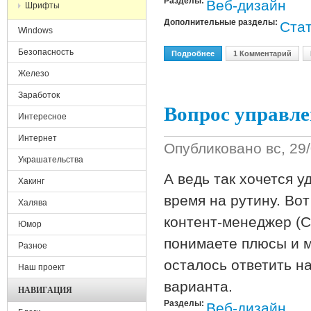
Разделы:
Веб-дизайн
Шрифты
Дополнительные разделы:
Стат
Windows
Безопасность
Подробнее
О Cамые Распространен
1 Комментарий
Железо
Заработок
Вопрос управле
Интересное
Интернет
Опубликовано
вс, 29
Украшательства
А ведь так хочется у
Хакинг
время на рутину. Вот
Халява
контент-менеджер (C
Юмор
понимаете плюсы и м
Разное
осталось ответить на
Наш проект
варианта.
НАВИГАЦИЯ
Разделы:
Веб-дизайн