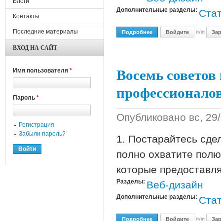
Блоги
Дополнительные разделы:
Стат
Контакты
Последние материалы
или
Подробнее
О Вопрос Управления К
Войдите
Зар
ВХОД НА САЙТ
Восемь советов
Имя пользователя
*
профессионало
Пароль
*
Опубликовано
вс, 29
Регистрация
Забыли пароль?
1. Постарайтесь сде
полно охватите полю
которые предоставл
Разделы:
Веб-дизайн
Дополнительные разделы:
Стат
или
Подробнее
О Восемь Советов Насч
Войдите
Зар