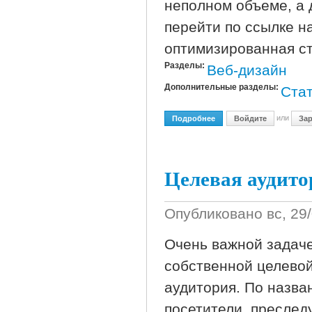
неполном объеме, а 
перейти по ссылке н
оптимизированная ст
Разделы:
Веб-дизайн
Дополнительные разделы:
Стат
или
Подробнее
О Что Такое Дорвеи И С 
Войдите
Зар
Целевая аудито
Опубликовано
вс, 29
Очень важной задаче
собственной целевой
аудитория. По назва
посетители, преслед