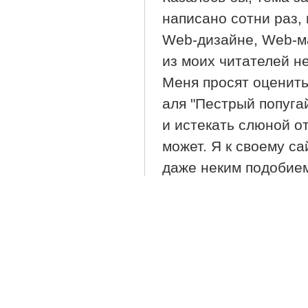
написано сотни раз, 
Web-дизайне, Web-ма
из моих читателей н
Меня просят оценит
аля "Пестрый попугай
и истекать слюной от
может. Я к своему са
даже неким подобием
сделано после очере
Ежедневно, в поиска
натыкаюсь на десятк
после ароматного кос
предназанчена для т
бескрайних морях We