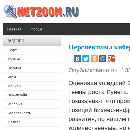
Перейти к основному содержанию
ГЛАВНОЕ МЕНЮ
Главная
Форум
РАЗДЕЛЫ
Перспективы кибе
Софт
Музыка
Фильмы
Опубликовано
пн, 13
Игры
Оценивая ушедший 2
Мобилы
темпы роста Рунета.
Веб-дизайн
показывают, что пр
Windows
позиций бизнес-инфр
Безопасность
развития, по нашим п
Железо
количественные, но 