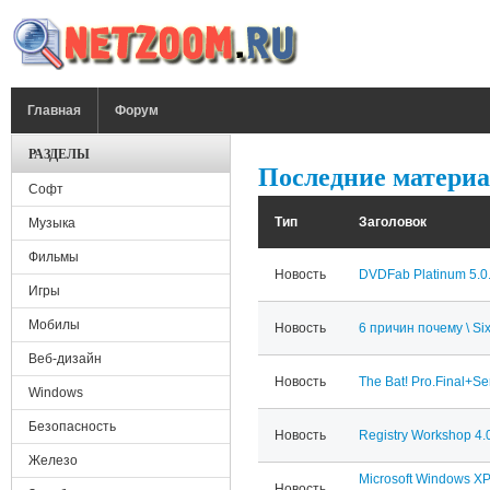
Перейти к основному содержанию
ГЛАВНОЕ МЕНЮ
Главная
Форум
РАЗДЕЛЫ
Последние матери
Софт
Тип
Заголовок
Музыка
Фильмы
Новость
DVDFab Platinum 5.0.
Игры
Мобилы
Новость
6 причин почему \ S
Веб-дизайн
Новость
The Bat! Pro.Final+Ser
Windows
Безопасность
Новость
Registry Workshop 4.
Железо
Microsoft Windows XP
Новость