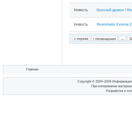
Новость
Красный дракон / Re
Новость
Reanimator Exreme Ed
Страницы
« первая
‹ предыдущая
…
1
Вы здесь
Главная
Copyright © 2004–2026 Информаци
При копировании материал
Разработка и со