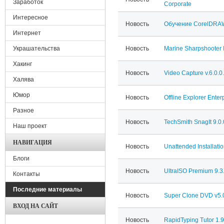
Заработок
Corporate
Интересное
Новость
Обучение CorelDRAW
Интернет
Украшательства
Новость
Marine Sharpshooter I
Хакинг
Новость
Video Capture v.6.0.0
Халява
Юмор
Новость
Offline Explorer Enter
Разное
Новость
TechSmith SnagIt 9.0.
Наш проект
НАВИГАЦИЯ
Новость
Unattended Installat
Блоги
Новость
UltraISO Premium 9.3
Контакты
Последние материалы
Новость
Super Clone DVD v5.
ВХОД НА САЙТ
Новость
RapidTyping Tutor 1.9