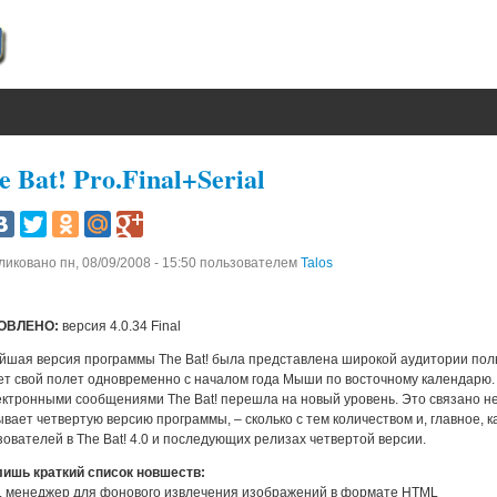
e Bat! Pro.Final+Serial
ликовано
пн, 08/09/2008 - 15:50
пользователем
Talos
ОВЛЕНО:
версия 4.0.34 Final
йшая версия программы The Bat! была представлена широкой аудитории пол
ет свой полет одновременно с началом года Мыши по восточному календарю.
ектронными сообщениями The Bat! перешла на новый уровень. Это связано не
ывает четвертую версию программы, – сколько с тем количеством и, главное, 
зователей в The Bat! 4.0 и последующих релизах четвертой версии.
лишь краткий список новшеств:
L менеджер для фонового извлечения изображений в формате HTML