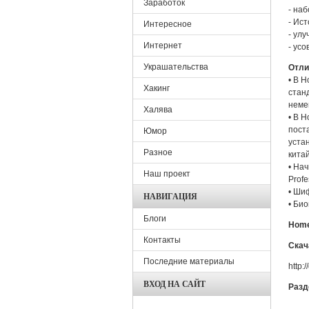
Заработок
- на
- Ис
Интересное
- ул
Интернет
- ус
Украшательства
Отли
• В H
Хакинг
стан
немец
Халява
• В 
пост
Юмор
уста
Разное
китай
• Нач
Наш проект
Prof
• Ши
НАВИГАЦИЯ
• Би
Блоги
Home
Контакты
Скача
Последние материалы
http:
ВХОД НА САЙТ
Раз