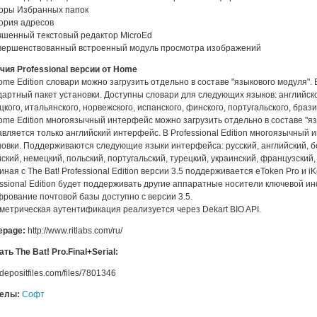
боры Избранных папок
тория адресов
учшенный текстовый редактор MicroEd
овершенствованный встроенный модуль просмотра изображений
чия Professional версии от Home
ome Edition словари можно загрузить отдельно в составе "языкового модуля". В
дартный пакет установки. Доступны словари для следующих языков: английског
кого, итальянского, норвежского, испанского, финского, португальского, брази
Home Edition многоязычный интерфейс можно загрузить отдельно в составе "яз
авляется только английский интерфейс. В Professional Edition многоязычный
новки. Поддерживаются следующие языки интерфейса: русский, английский, бо
ский, немецкий, польский, португальский, турецкий, украинский, французский,
иная с The Bat! Professional Edition версии 3.5 поддерживается eToken Pro и 
essional Edition будет поддерживать другие аппаратные носители ключевой и
фрование почтовой базы доступно с версии 3.5.
ометрическая аутентификация реализуется через Dekart BIO API.
page:
http://www.ritlabs.com/ru/
ть The Bat! Pro.Final+Serial:
//depositfiles.com/files/7801346
делы:
Софт