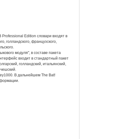
 Professional Edition словари входят в
о, голландского, французского,
льского.
ыкового модуля", в составе пакета
 интерфейс входит в стандартный пакет
лгарский, голландский, итальянский,
 чешский.
iKey1000. В дальнейшем The Bat!
нформации.