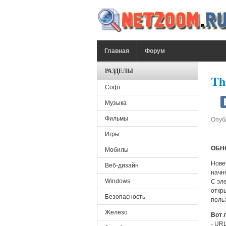
Перейти к основному содержанию
ГЛАВНОЕ МЕНЮ
Главная
Форум
РАЗДЕЛЫ
Th
Софт
Музыка
Фильмы
Опуб
Игры
ОБН
Мобилы
Нове
Веб-дизайн
начн
Windows
C эл
откр
Безопасность
поль
Железо
Вот 
- UR