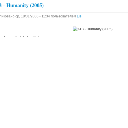
 - Humanity (2005)
ликовано
ср, 18/01/2006 - 11:34
пользователем
Lis
b - Humanity (Airplay Mix)
b - Humanity (Energy Club Cut)
b - Humanity (Original Club Mix)
b - Humanity (Rank 1 Remix)
b - Humanity (Funaki Remix)
b - Humanity (Alex Morph Remix)
делы:
Музыка
или
, чтобы отправлять комментари
дробнее
О ATB - Humanity (2005)
Войдите
Зарегистрируйтесь
a Analogue (2005)
ликовано
ср, 18/01/2006 - 00:40
пользователем
Lis