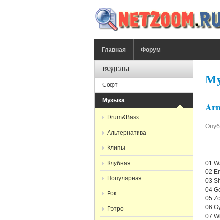
Перейти к основному содержанию
ГЛАВНОЕ МЕНЮ
Главная
Форум
РАЗДЕЛЫ
Му
Софт
Музыка
Arm
Drum&Bass
Опуб
Альтернатива
Клипы
Клубная
01 Wa
02 Em
Популярная
03 Sh
04 Go
Рок
05 Zo
06 Gy
Рэтро
07 Wh