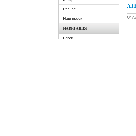
ATB
Разное
Опуб
Наш проект
НАВИГАЦИЯ
Блоги
01 At
02 At
Контакты
03 At
04 At
Последние материалы
05 At
ВХОД НА САЙТ
06 At
Раз
Имя пользователя
*
По
Пароль
*
A-H
Регистрация
Забыли пароль?
Опуб