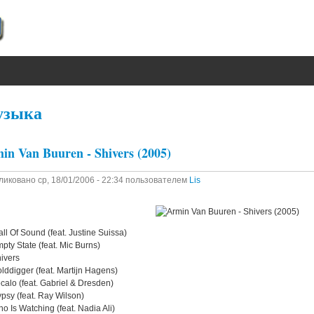
зыка
in Van Buuren - Shivers (2005)
ликовано
ср, 18/01/2006 - 22:34
пользователем
Lis
ll Of Sound (feat. Justine Suissa)
pty State (feat. Mic Burns)
ivers
lddigger (feat. Martijn Hagens)
calo (feat. Gabriel & Dresden)
psy (feat. Ray Wilson)
o Is Watching (feat. Nadia Ali)