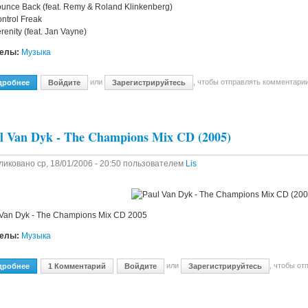
unce Back (feat. Remy & Roland Klinkenberg)
ntrol Freak
renity (feat. Jan Vayne)
делы:
Музыка
или
, чтобы отправлять комментари
дробнее
О Armin Van Buuren - Shivers (2005)
Войдите
Зарегистрируйтесь
l Van Dyk - The Champions Mix CD (2005)
ликовано
ср, 18/01/2006 - 20:50
пользователем
Lis
 Van Dyk - The Champions Mix CD 2005
делы:
Музыка
или
, чтобы о
дробнее
О Paul Van Dyk - The Champions Mix CD (2005)
1 Комментарий
Войдите
Зарегистрируйтесь