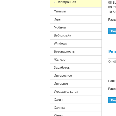
Электронная
08 Bo
09 Co
Фильмы
10 Se
Игры
Раз
Мобилы
По
Веб-дизайн
Windows
Pau
Безопасность
Железо
Опуб
Заработок
Интересное
Paul
Интернет
Раз
Украшательства
Хакинг
По
Халява
Юмор