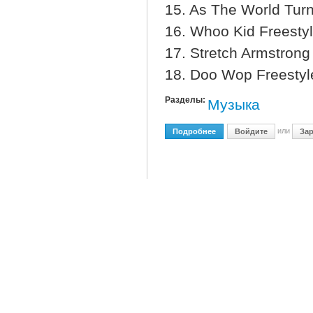
15. As The World Tur
16. Whoo Kid Freesty
17. Stretch Armstrong
18. Doo Wop Freestyl
Разделы:
Музыка
или
Подробнее
О 50 Cent - Guess Whos 
Войдите
Зар
Ananda Shake - 
Опубликовано
пт, 03
Release Date: 2006
Style: Psychedelic