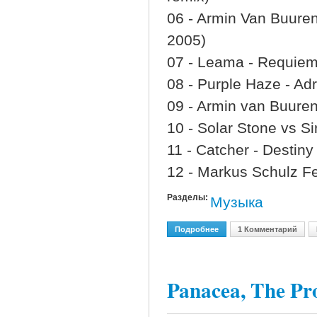
06 - Armin Van Buure
2005)
07 - Leama - Requie
08 - Purple Haze - Ad
09 - Armin van Buuren 
10 - Solar Stone vs Si
11 - Catcher - Destiny
12 - Markus Schulz Fea
Разделы:
Музыка
Подробнее
О Best Of ClubVolume [20
1 Комментарий
Panacea, The Pr