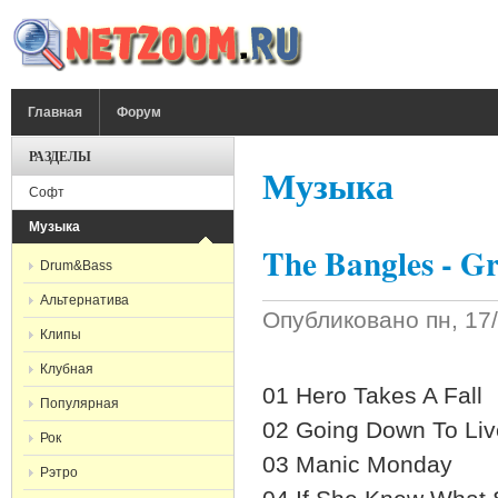
Перейти к основному содержанию
ГЛАВНОЕ МЕНЮ
Главная
Форум
РАЗДЕЛЫ
Музыка
Софт
Музыка
The Bangles - Gr
Drum&Bass
Альтернатива
Опубликовано
пн, 17
Клипы
Клубная
01 Hero Takes A Fall
Популярная
02 Going Down To Liv
Рок
03 Manic Monday
Рэтро