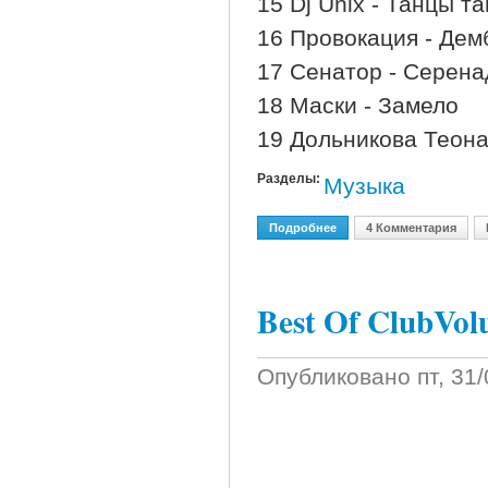
15 Dj Unix - Танцы т
16 Провокация - Дем
17 Сенатор - Серена
18 Маски - Замело
19 Дольникова Теона
Разделы:
Музыка
Подробнее
О Максимально - Танцев
4 Комментария
Best Of ClubVol
Опубликовано
пт, 31