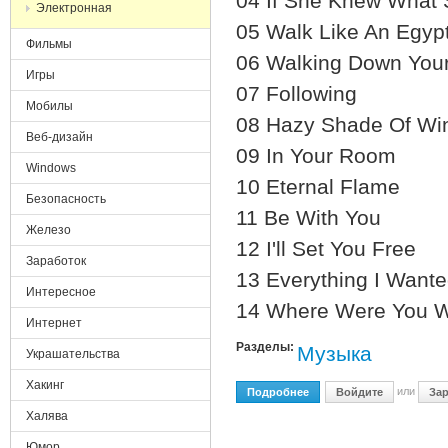
04 If She Knew What
Электронная
05 Walk Like An Egyp
Фильмы
06 Walking Down Your
Игры
07 Following
Мобилы
08 Hazy Shade Of Win
Веб-дизайн
09 In Your Room
Windows
10 Eternal Flame
Безопасность
11 Be With You
Железо
12 I'll Set You Free
Заработок
13 Everything I Want
Интересное
14 Where Were You W
Интернет
Разделы:
Музыка
Украшательства
Хакинг
или
Подробнее
О The Bangles - Greatest H
Войдите
Зар
Халява
Юмор