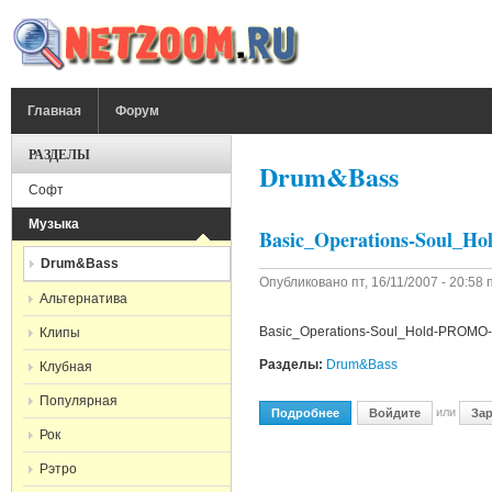
Перейти к основному содержанию
ГЛАВНОЕ МЕНЮ
Главная
Форум
РАЗДЕЛЫ
Drum&Bass
Софт
Музыка
Basic_Operations-Soul_
Drum&Bass
Опубликовано
пт, 16/11/2007 - 20:58
п
Альтернатива
Basic_Operations-Soul_Hold-PROMO
Клипы
Разделы:
Drum&Bass
Клубная
Популярная
или
Подробнее
О Basic_Operations-Sou
Войдите
Зар
Рок
Рэтро