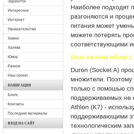
Заработок
Наиболее подходят п
Интересное
разгоняются и проц
Интернет
питания может умень
Украшательства
можете потерять про
Хакинг
соответствующими 
Халява
Итак начнем обзор с
Юмор
Разное
Duron (Socket A) пр
Наш проект
множители. Поэтому
НАВИГАЦИЯ
только с помошью с
Блоги
поддерживаемых не 
Контакты
Athlon (K7) - исполь
Последние материалы
поддерживающими эт
ВХОД НА САЙТ
технологическим зап