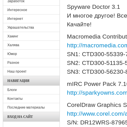
Заработок
Spyware Doctor 3.1
Интересное
И многое другое! Все
Интернет
Качайте!
Украшательства
Macromedia Contribut
Хакинг
http://macromedia.com
Халява
SN1: CTD300-55339-
Юмор
SN2: CTD300-51135-
Разное
SN3: CTD300-56230-
Наш проект
НАВИГАЦИЯ
mIRC Power Pack 7.
Блоги
http://sparkyowns.c
Контакты
CorelDraw Graphics S
Последние материалы
http://www.corel.com
ВХОД НА САЙТ
S/N: DR12WRS-8796