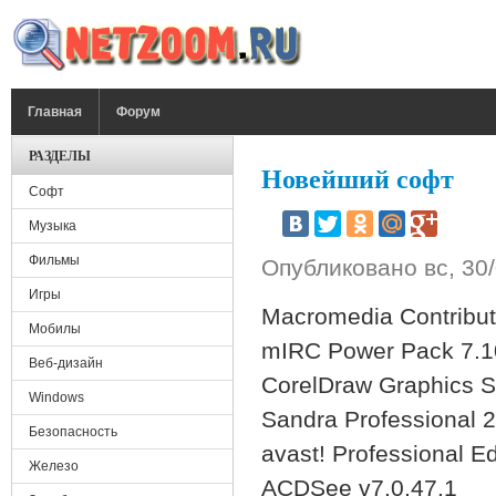
Перейти к основному содержанию
ГЛАВНОЕ МЕНЮ
Главная
Форум
РАЗДЕЛЫ
Новейший софт
Софт
Музыка
Фильмы
Опубликовано
вс, 30
Игры
Macromedia Contribut
Мобилы
mIRC Power Pack 7.
Веб-дизайн
CorelDraw Graphics S
Windows
Sandra Professional 2
Безопасность
avast! Professional Ed
Железо
ACDSee v7.0.47.1