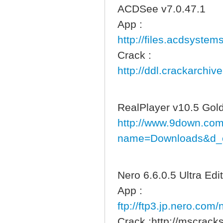
ACDSee v7.0.47.1
App :
http://files.acdsystem
Crack :
http://ddl.crackarchiv
RealPlayer v10.5 Gold
http://www.9down.co
name=Downloads&d_o
Nero 6.6.0.5 Ultra Edi
App :
ftp://ftp3.jp.nero.com
Crack :http://mscrac