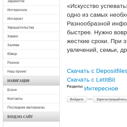
Заработок
«Искусство успевать
Интересное
одно из самых необх
Интернет
Разнообразной инфо
Украшательства
быстрее. Нужно вовр
Хакинг
жесткие сроки. При э
Халява
увлечений, семьи, д
Юмор
Разное
Скачать с Depositfile
Наш проект
Скачать с LetItBit
НАВИГАЦИЯ
Разделы:
Интересное
Блоги
Контакты
или
Войдите
Зарегистрируйтесь
Последние материалы
ВХОД НА САЙТ