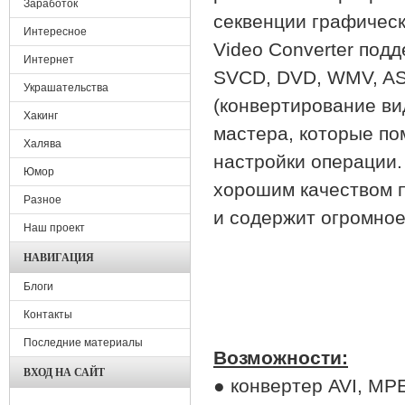
Заработок
секвенции графическ
Интересное
Video Converter по
Интернет
SVCD, DVD, WMV, AS
Украшательства
(конвертирование ви
Хакинг
мастера, которые п
Халява
настройки операции.
Юмор
хорошим качеством 
Разное
и содержит огромное
Наш проект
НАВИГАЦИЯ
Блоги
Контакты
Последние материалы
Возможности:
ВХОД НА САЙТ
● конвертер AVI, MP