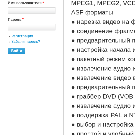
MPEG1, MPEG2, VCD, 
Имя пользователя
*
ASF форматы
Пароль
*
● нарезка видео на 
● соединение фрагм
Регистрация
● предварительный 
Забыли пароль?
● настройка начала 
● пакетный режим к
● извлечение аудио
● извлечение видео 
● предварительный п
● граббер DVD (VOB 
● извлечение аудио
● поддержка PAL и 
● выбор и настройка
● простой и удобный