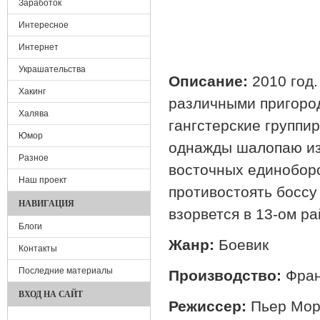
Заработок
Интересное
Интернет
Украшательства
Хакинг
Описание:
2010 год.
Халява
различными пригород
Юмор
гангстерские группи
Разное
однажды шалопаю из 
Наш проект
восточных единоборс
НАВИГАЦИЯ
противостоять боссу
Блоги
взорвется в 13-ом р
Контакты
Жанр:
Боевик
Последние материалы
Производство:
Франц
ВХОД НА САЙТ