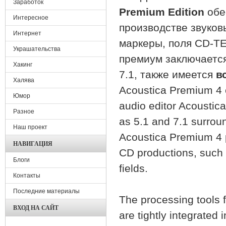
Заработок
Premium Edition
обе
Интересное
производстве звуков
Интернет
маркеры, поля CD-TE
Украшательства
премиум заключается
Хакинг
7.1, также имеется
в
Халява
Acoustica Premium 4 e
Юмор
audio editor Acoustica
Разное
as 5.1 and 7.1 surroun
Наш проект
Acoustica Premium 4 p
НАВИГАЦИЯ
CD productions, such
Блоги
fields.
Контакты
Последние материалы
The processing tools f
ВХОД НА САЙТ
are tightly integrated