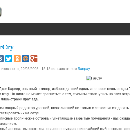
rCry
ликовано
чт, 20/03/2008 - 15:18
пользователем
Sanpay
 Джек Карвер, опытный шкипер, избороздивший вдоль и поперек южные воды Т
 веку. Но ничто не может сравниться с тем, с чем вы столкнулись на этих ост
о лишь стражи врат ада.
ся мощный редактор уровней, позволяющий не только с легкостью создовать 
тестировать их на лету!
писные тропические острова и угнетающие закрытые помещения - вас ожида
вижением.
мный арсенал высокотехналогичного оружия и широчайший выбор средств пе