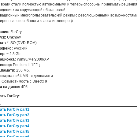
 враги стали полностью автономными и теперь способны принимать решения
юдениях за окружающей обстановкой
вационный многопользовательский режим с революционными возможностями (
иренные способности класса инженеров).
ание:
FarCry
ск:
Unknow
ат:
*.ISO (DVD-ROM)
рфейс:
Русский
ер:
~ 2.8 Gb.
ационка:
Win98/Me/2000/XP
ессор:
Pentium III 1ГГц
.памати:
256 Мб.
окарта:
с 64 Мб. видеопамяти
:
Совместимость с Directx 9
а на диске:
4Гб.
ать FarCry
:
e
ать FarCry part1
ать FarCry part2
ать FarCry part3
ать FarCry part4
ать FarCry part5