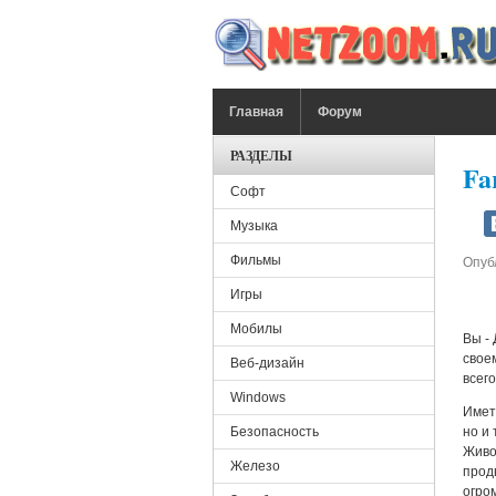
Перейти к основному содержанию
ГЛАВНОЕ МЕНЮ
Главная
Форум
РАЗДЕЛЫ
Fa
Софт
Музыка
Фильмы
Опуб
Игры
Мобилы
Вы -
своем
Веб-дизайн
всег
Windows
Имет
Безопасность
но и 
Живо
Железо
прод
огро