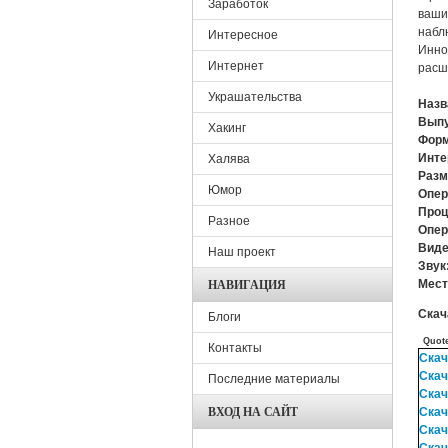
Заработок
ваши
набл
Интересное
Инно
Интернет
расш
Украшательства
Назв
Выпу
Хакинг
Форм
Инте
Халява
Разм
Юмор
Опер
Проц
Разное
Опер
Виде
Наш проект
Звук
НАВИГАЦИЯ
Мест
Скач
Блоги
Quot
Контакты
Скач
Скач
Последние материалы
Скач
ВХОД НА САЙТ
Скач
Скач