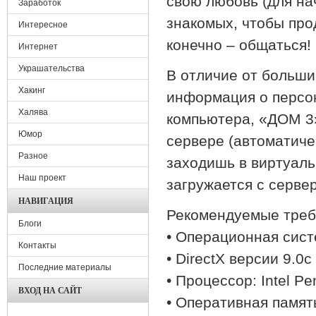
свою любовь (для на
Заработок
знакомых, чтобы про
Интересное
конечно – общаться!
Интернет
Украшательства
В отличие от большин
Хакинг
информация о персон
Халява
компьютера, «ДОМ 3
Юмор
сервере (автоматичес
Разное
заходишь в виртуал
Наш проект
загружается с серве
НАВИГАЦИЯ
Рекомендуемые треб
Блоги
• Операционная сист
Контакты
• DirectX версии 9.0
Последние материалы
• Процессор: Intel P
ВХОД НА САЙТ
• Оперативная памят