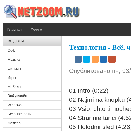
Перейти к основному содержанию
ГЛАВНОЕ МЕНЮ
Главная
Форум
РАЗДЕЛЫ
Технология - Всё, 
Софт
Музыка
Фильмы
Опубликовано
пн, 03
Игры
Мобилы
01 Intro (0:22)
Веб-дизайн
02 Najmi na knopku (
Windows
03 Vsio, chto ti hoche
Безопасность
04 Strannie tanci (4:5
Железо
05 Holodnii sled (4:26