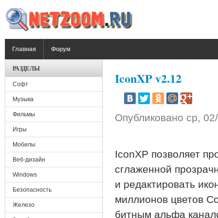
Перейти к основному содержанию
ГЛАВНОЕ МЕНЮ
Главная
Форум
РАЗДЕЛЫ
IconXP v2.12
Софт
Музыка
Фильмы
Опубликовано
ср, 02
Игры
Мобилы
IconXP позволяет пр
Веб-дизайн
сглаженной прозрач
Windows
и редактировать ико
Безопасность
миллионов цветов Со
Железо
битным альфа канал