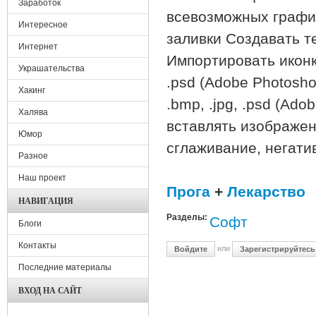
Заработок
всевозможных графи
Интересное
заливки Создавать т
Интернет
Импортировать иконки и
Украшательства
.psd (Adobe Photosho
Хакинг
.bmp, .jpg, .psd (Ad
Халява
вставлять изображен
Юмор
сглаживание, негатив
Разное
Наш проект
Прога
+
Лекарство
НАВИГАЦИЯ
Разделы:
Софт
Блоги
Контакты
или
Войдите
Зарегистрируйтесь
Последние материалы
ВХОД НА САЙТ