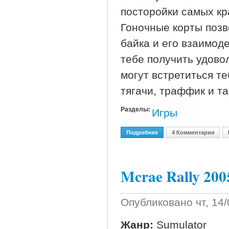
посторойки самых кр
Гоночные корты поз
байка и его взаимоде
тебе получить удово
могут встретиться т
тягачи, траффик и та
Разделы:
Игры
Подробнее
О American Chopper По 
4 Комментария
Mcrae Rally 200
Опубликовано
чт, 14
Жанр:
Sumulator