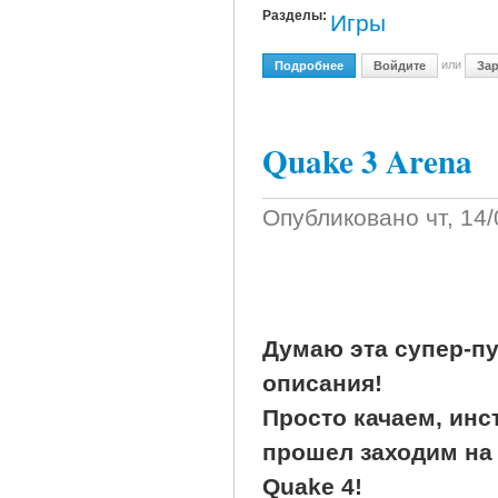
Разделы:
Игры
или
Подробнее
О Mcrae Rally 2005 По E
Войдите
Зар
Quake 3 Arena
Опубликовано
чт, 14
Думаю эта супер-пу
описания!
Просто качаем, инст
прошел заходим на 
Quake 4!