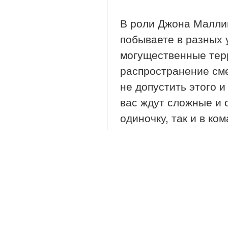
В роли Джона Маллин
побываете в разных 
могущественные терр
распространение сме
не допустить этого и
вас ждут сложные и 
одиночку, так и в ко
научится адекватно 
Разделы:
Игры
или
Подробнее
О Soldiers Of Fortune 2 /
Войдите
Зар
Men Of Valor на