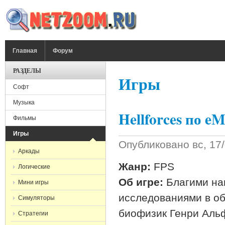
Перейти к основному содержанию
ГЛАВНОЕ МЕНЮ
Главная
Форум
РАЗДЕЛЫ
Игры
Софт
Музыка
Hellforces по e
Фильмы
Игры
Опубликовано
вс, 17
Аркады
Жанр:
FPS
Логические
Об игре:
Благими на
Мини игры
исследованиями в об
Симуляторы
биофизик Генри Альф
Стратегии