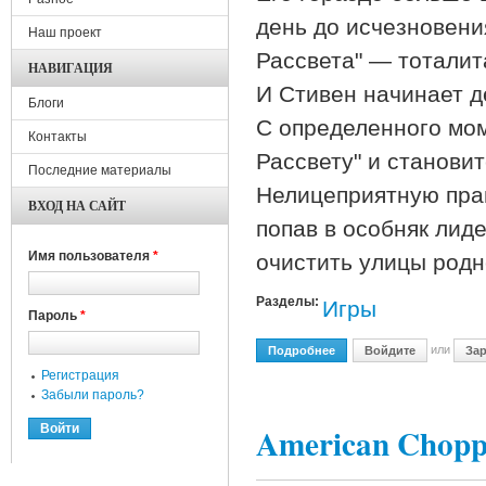
день до исчезновени
Наш проект
Рассвета" — тоталит
НАВИГАЦИЯ
И Стивен начинает де
Блоги
С определенного мом
Контакты
Рассвету" и станови
Последние материалы
Нелицеприятную прав
ВХОД НА САЙТ
попав в особняк лиде
Имя пользователя
*
очистить улицы родн
Разделы:
Игры
Пароль
*
или
Подробнее
О Hellforces По EMule На
Войдите
Зар
Регистрация
Забыли пароль?
American Chop