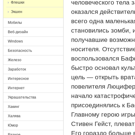
человеческого тела 
Флешки
оказался действите
Экшен
всего одна маленьк
Мобилы
становились зомби, и
Веб-дизайн
получавшие возможно
Windows
носителя. Отсутстви
Безопасность
воспользовался Баф
Железо
быстро основал куль
Заработок
цель — открыть врат
Интересное
повелителя Люцифера
Интернет
начало катастрофиче
Украшательства
присоединялись к Ба
Хакинг
Главному герою игры
Халява
Стивен Гейст, плева
Юмор
Его гораздо больше 
Разное