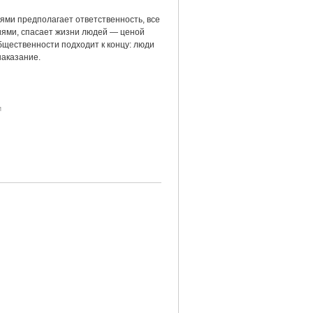
тями предполагает ответственность, все
иями, спасает жизни людей — ценой
бщественности подходит к концу: люди
наказание.
и