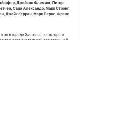
файффер, Джейсон Флеминг, Питер
етчер, Сара Александр, Марк Стронг,
н, Джейк Керран, Марк Бернс, Фрэнк
 он в городе Застенье, из которого
ся там с замечательной продавщицей.
в у Данстана появился сын Тристан.
к ней, он воскликнул, что готов бросить
ла звезда, и Тристан дал слово