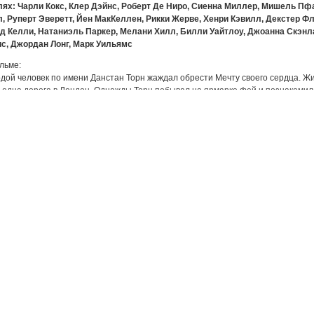
лях: Чарли Кокс, Клер Дэйнс, Роберт Де Ниро, Сиенна Миллер, Мишель П
л, Руперт Эверетт, Йен МакКеллен, Рикки Жерве, Хенри Кэвилл, Декстер Фл
д Келли, Натаниэль Паркер, Мелани Хилл, Билли Уайтлоу, Джоанна Скэнла
с, Джордан Лонг, Марк Уильямс
льме:
дой человек по имени Данстан Торн жаждал обрести Мечту своего сердца. Жил
 одна дорога в Лондон. Однажды Торн побывал на ярмарке фей и познакомил
мен на поцелуй она отдала ему волшебный талисман, и спустя девять месяце
о 20 лет, и Тристан влюбился в местную красотку Викторию. Сгорая от любви 
ногам любое сокровище, какое она только пожелает. В этот момент с неба упа
авить ее Виктории…
вая премьера: 10.08.2007
ьера в России: 09.08.2007
щено: США, Великобритания, Paramount Pictures
олжительность: 01:55:51
вод: Дублированный
ат: XviD
ство: CAMRip
о: 701 kbps, 544x224
 MP3, ~128 kbps
ер: 695 Мб