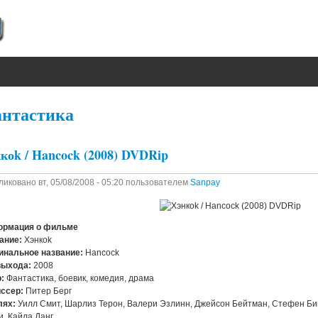
нтастика
коk / Hancock (2008) DVDRip
ликовано
вт, 05/08/2008 - 05:20
пользователем
Sanpay
рмация о фильме
ание:
Хэнкоk
инальное название:
Hancock
выхода:
2008
:
Фантастика, боевик, комедия, драма
ссер:
Питер Берг
лях:
Уилл Смит, Шарлиз Терон, Валери Эзлинн, Джейсон Бейтман, Стефен Би
и, Кайла Данг