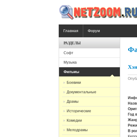
Перейти к основному содержанию
ГЛАВНОЕ МЕНЮ
Главная
Форум
РАЗДЕЛЫ
Фа
Софт
Музыка
Хэн
Фильмы
Опуб
Боевики
Документальные
Инфо
Драмы
Назв
Ориг
Исторические
Год 
Жанр
Комедии
Режи
Мелодрамы
В ро
Керр