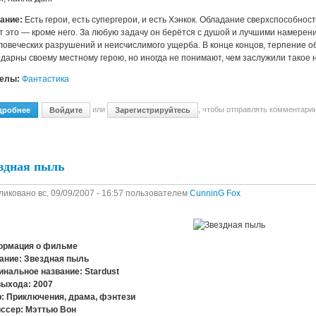
ание:
Есть герои, есть супергерои, и есть Хэнкок. Обладание сверхспособнос
т это — кроме него. За любую задачу он берётся с душой и лучшими намерен
ловеческих разрушений и неисчислимого ущерба. В конце концов, терпение о
одарны своему местному герою, но иногда не понимают, чем заслужили такое 
делы:
Фантастика
или
, чтобы отправлять комментари
дробнее
О Хэнкоk / Hancock (2008) DVDRip
Войдите
Зарегистрируйтесь
здная пыль
ликовано
вс, 09/09/2007 - 16:57
пользователем
CunninG Fox
рмация о фильме
ание: Звездная пыль
инальное название: Stardust
выхода: 2007
: Приключения, драма, фэнтези
ссер: Мэттью Вон