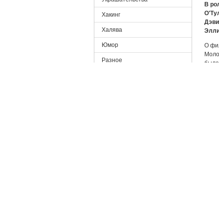
В ро
О'Ту
Хакинг
Дэви
Халява
Элли
Юмор
О фи
Моло
Разное
была
В об
Наш проект
Прошл
к ее 
НАВИГАЦИЯ
дост
Блоги
Миро
Прем
Контакты
Выпу
Последние материалы
Прод
ВХОД НА САЙТ
Пере
Файл
Имя пользователя
*
Форм
Каче
Виде
Пароль
*
Звук:
Разм