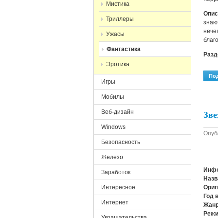
Мистика
Опис
Триллеры
знаю
нече
Ужасы
благ
Фантастика
Раз
Эротика
По
Игры
Мобилы
Зве
Веб-дизайн
Windows
Опуб
Безопасность
Железо
Инфо
Заработок
Назв
Интересное
Ориг
Год 
Интернет
Жанр
Режи
Украшательства