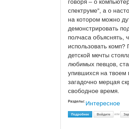
говоря – о компьютер
спектруме”, а о нас
на котором можно дут
демонстрировать под
полчаса объяснять, ч
использовать комп? 
детской мечты стоял
любимых певцов, ст
упившихся на твоем 
загадочно мерцая ск
свободное время.
Разделы:
Интересное
или
Подробнее
О С Чего Начинается "Р
Войдите
Зар