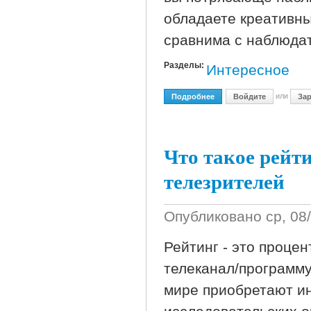
обладаете креативн
сравнима с наблюда
Разделы:
Интересное
или
Подробнее
О Оптическая Иллюзия: 
Войдите
Зар
Что такое рейт
телезрителей
Опубликовано
ср, 08
Рейтинг - это проце
телеканал/программу
мире приобретают и