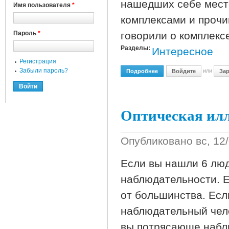
нашедших себе мест
Имя пользователя
*
комплексами и проч
Пароль
*
говорили о комплекс
Разделы:
Интересное
Регистрация
Забыли пароль?
или
Подробнее
О Хакеры, Кто Они?
Войдите
Зар
Оптическая илл
Опубликовано
вс, 12
Если вы нашли 6 люд
наблюдательности. Е
от большинства. Есл
наблюдательный чело
вы потрясающе наблю