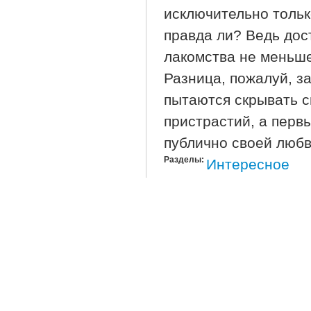
исключительно тольк
правда ли? Ведь дос
лакомства не меньше
Разница, пожалуй, з
пытаются скрывать с
пристрастий, а перв
публично своей любв
Разделы:
Интересное
или
Подробнее
О По Примеру Монтесум
Войдите
Зар
Виртуальные к
Опубликовано
пн, 30