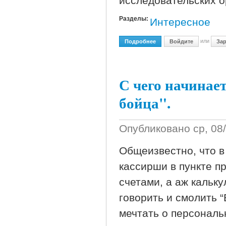
исследовательских о
Разделы:
Интересное
или
Подробнее
О Что Такое Рейтинг Ил
Войдите
Зар
С чего начинае
бойца".
Опубликовано
ср, 08
Общеизвестно, что в
кассирши в пункте п
счетами, а аж кальк
говорить и смолить 
мечтать о персональ