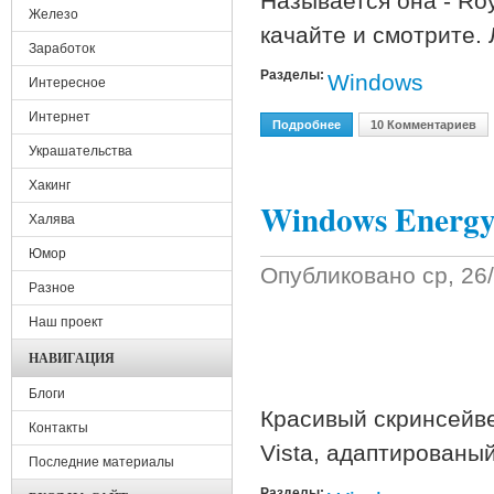
Называется она - Ro
Железо
качайте и смотрите. 
Заработок
Разделы:
Windows
Интересное
Интернет
Подробнее
О Новая Официальная Т
10 Комментариев
Украшательства
Хакинг
Windows Energ
Халява
Юмор
Опубликовано
ср, 26
Разное
Наш проект
НАВИГАЦИЯ
Блоги
Красивый скринсейв
Контакты
Vista, адаптированы
Последние материалы
Разделы: