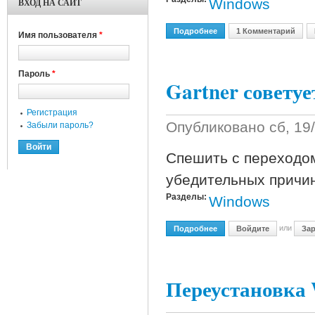
Windows
ВХОД НА САЙТ
Подробнее
О Windows Energy
1 Комментарий
Имя пользователя
*
Пароль
*
Gartner советуе
Регистрация
Опубликовано
сб, 19
Забыли пароль?
Спешить с переходо
убедительных причин
Разделы:
Windows
или
Подробнее
О Gartner Советует Игно
Войдите
Зар
Переустановка 