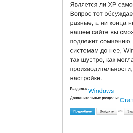
Является ли XP само
Вопрос тот обсуждае
разные, а ни конца н
нашем сайте вы смож
подлежит сомнению,
системам до нее, Wi
так шустро, как могл
производительности,
настройке.
Разделы:
Windows
Дополнительные разделы:
Ста
или
Подробнее
О Оптимизируем Window
Войдите
Зар