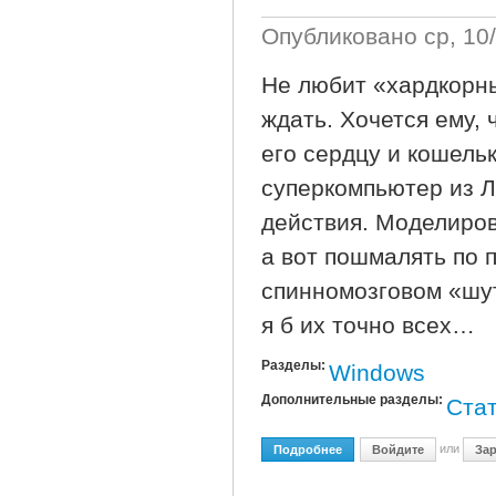
Опубликовано
ср, 10
Не любит «хардкорн
ждать. Хочется ему,
его сердцу и кошель
суперкомпьютер из Л
действия. Моделиров
а вот пошмалять по 
спинномозговом «шу
я б их точно всех…
Разделы:
Windows
Дополнительные разделы:
Ста
или
Подробнее
О Ускорение Загрузки Wi
Войдите
Зар