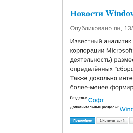
Новости Windo
Опубликовано
пн, 13
Известный аналитик П
корпорации Microsof
деятельность) разм
определённых "сборо
Также довольно инте
более-менее формир
Разделы:
Софт
Дополнительные разделы:
Win
Подробнее
О Новости Windows Lon
1 Комментарий