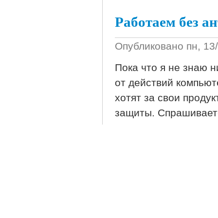
Работаем без а
Опубликовано
пн, 13
Пока что я не знаю н
от действий компьют
хотят за свои проду
защиты. Спрашиваетс
ПО? Все что создано
относится как к анти
намного сложнее, че
описанию методики о
программного обеспе
Разделы:
Windows
Дополнительные разделы: