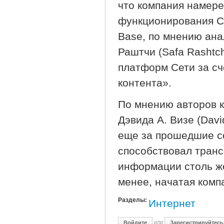
что компания намер
функционирования С
Base, по мнению ана
Раштчи (Safa Rashtc
платформ Сети за сч
контента».
По мнению авторов к
Дэвида А. Визе (Davi
еще за прошедшие со
способствовал тран
информации столь же
менее, начатая комп
Разделы:
Интернет
или
Войдите
Зарегистрируйтесь