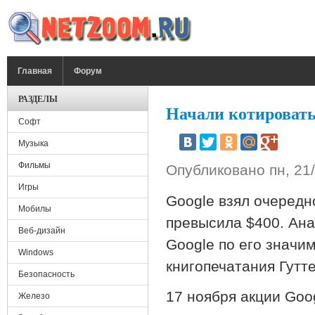
Перейти к основному содержанию
ГЛАВНОЕ МЕНЮ
Главная
Форум
РАЗДЕЛЫ
Начали котировать
Софт
Музыка
Фильмы
Опубликовано
пн, 21
Игры
Google взял очередн
Мобилы
превысила $400. Ан
Веб-дизайн
Google по его значи
Windows
книгопечатания Гутт
Безопасность
17 ноября акции Goo
Железо