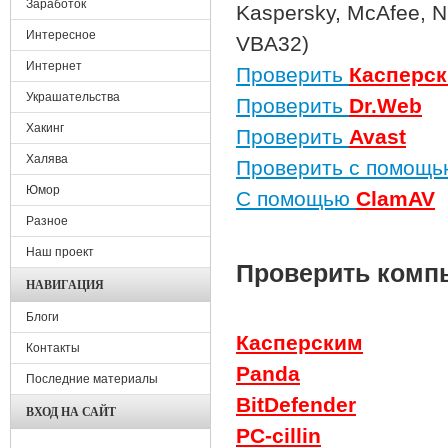
Заработок
Kaspersky, McAfee, 
Интересное
VBA32)
Интернет
Проверить
Касперс
Украшательства
Проверить
Dr.Web
Хакинг
Проверить
Avast
Халява
Проверить с помощ
Юмор
С помощью
ClamAV
Разное
Наш проект
Проверить компь
НАВИГАЦИЯ
Блоги
Касперским
Контакты
Panda
Последние материалы
BitDefender
ВХОД НА САЙТ
PC-cillin