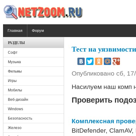
Перейти к основному содержанию
ГЛАВНОЕ МЕНЮ
Главная
Форум
РАЗДЕЛЫ
Тест на уязвимост
Софт
Музыка
Фильмы
Опубликовано
сб, 17
Игры
Насилуем наш комп на
Мобилы
Проверить подо
Веб-дизайн
Windows
Безопасность
Комплексная прове
Железо
BitDefender, ClamAV, D