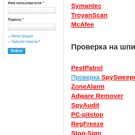
Имя пользователя
*
Symantec
TroyanScan
Пароль
*
McAfee
Регистрация
Забыли пароль?
Проверка на шпи
PestPatrol
Проверка
SpySweep
ZoneAlarm
Adware Remover
SpyAudit
PC-pitstop
RegFreeze
Stop-Sign