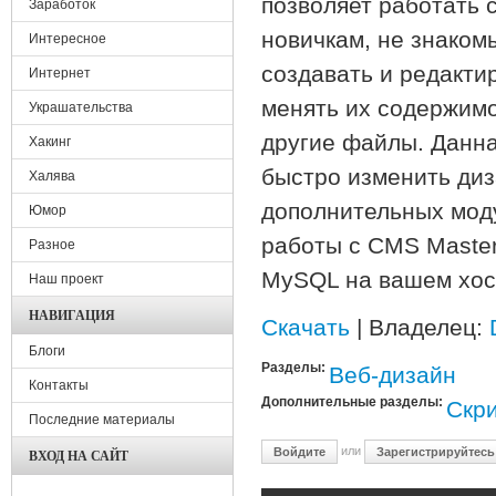
позволяет работать 
Заработок
новичкам, не знаком
Интересное
создавать и редакти
Интернет
менять их содержимо
Украшательства
другие файлы. Данна
Хакинг
быстро изменить диз
Халява
дополнительных моду
Юмор
работы с CMS Master
Разное
MySQL на вашем хос
Наш проект
НАВИГАЦИЯ
Скачать
| Владелец:
Блоги
Разделы:
Веб-дизайн
Контакты
Дополнительные разделы:
Скр
Последние материалы
или
Войдите
Зарегистрируйтесь
ВХОД НА САЙТ