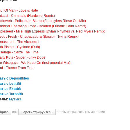
ер:
96.5 MB
ul Of Man - Love & Hate
tcast - Criminals (Hardwire Remix)
dioweb - Policeman Skank (Freestylers Rinse Out Mix)
nkind Liberation Front - Isolated (Lunatic Calm Remix)
pleseed - Mile High Express (Dylan Rhymes vs. Red Myers Remix)
eddy Fresh - Chupacabbra (Bassbin Twins Remix)
naside II - The Alchemist
b Pistols - Cyclone (Dub)
selage - Seize The Time
afty Kuts - Super Funky Dope
e Wiseguys - We Keep On (Instrumental Mix)
int - Theme From Flint
ть с Depositfiles
ть с LetItBit
ть с Extabit
ать с TurboBit
делы:
Музыка
или
, чтобы отправлять комментарии
йдите
Зарегистрируйтесь