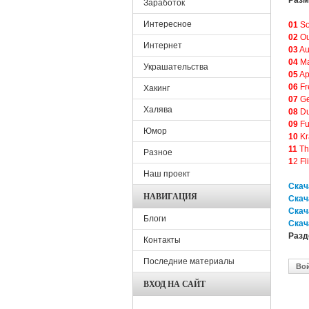
Разм
Заработок
Интересное
01
So
02
Ou
Интернет
03
Au
04
Ma
Украшательства
05
Ap
06
Fr
Хакинг
07
Ge
Халява
08
Du
09
Fu
Юмор
10
Kr
11
Th
Разное
1
2 Fl
Наш проект
Скача
НАВИГАЦИЯ
Скача
Скача
Блоги
Скач
Раз
Контакты
Последние материалы
Во
ВХОД НА САЙТ