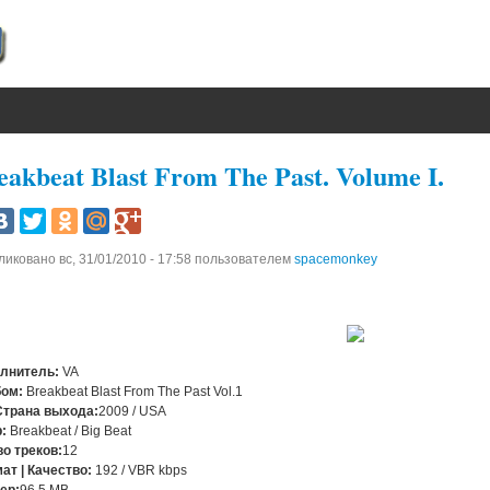
eakbeat Blast From The Past. Volume I.
ликовано
вс, 31/01/2010 - 17:58
пользователем
spacemonkey
лнитель:
VA
ом:
Breakbeat Blast From The Past Vol.1
Страна выхода:
2009 / USA
:
Breakbeat / Big Beat
во треков:
12
ат | Качество:
192 / VBR kbps