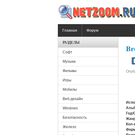
Перейти к основному содержанию
ГЛАВНОЕ МЕНЮ
Главная
Форум
РАЗДЕЛЫ
Br
Софт
Музыка
Фильмы
Опуб
Игры
Мобилы
Веб-дизайн
Испо
Альб
Windows
Год/
Безопасность
Жанр
Кол-
Железо
Форм