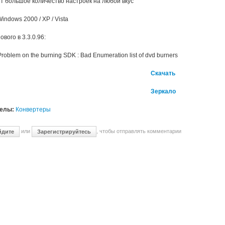
т большое количество настроек на любой вкус
indows 2000 / XP / Vista
ового в 3.3.0.96:
 Problem on the burning SDK : Bad Enumeration list of dvd burners
Скачать
Зеркало
делы:
Конвертеры
или
, чтобы отправлять комментарии
йдите
Зарегистрируйтесь