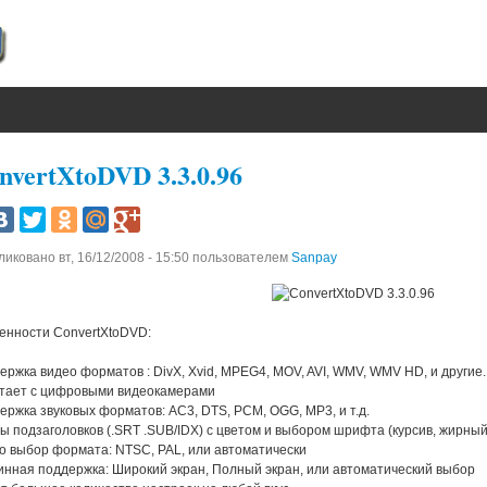
nvertXtoDVD 3.3.0.96
ликовано
вт, 16/12/2008 - 15:50
пользователем
Sanpay
енности ConvertXtoDVD:
ержка видео форматов : DivX, Xvid, MPEG4, MOV, AVI, WMV, WMV HD, и другие..
тает с цифровыми видеокамерами
ержка звуковых форматов: AC3, DTS, PCM, OGG, MP3, и т.д.
ы подзаголовков (.SRT .SUB/IDX) с цветом и выбором шрифта (курсив, жирный
о выбор формата: NTSC, PAL, или автоматически
инная поддержка: Широкий экран, Полный экран, или автоматический выбор