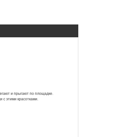
егают и прыгают по площадке.
 с этими красотками.