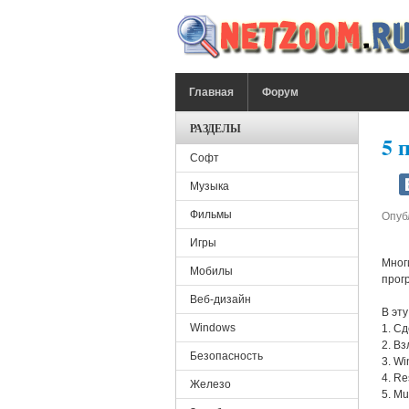
Перейти к основному содержанию
ГЛАВНОЕ МЕНЮ
Главная
Форум
РАЗДЕЛЫ
5 
Софт
Музыка
Фильмы
Опуб
Игры
Многи
Мобилы
прог
Веб-дизайн
В эту
Windows
1. С
2. Вз
Безопасность
3. W
4. Re
Железо
5. Mu