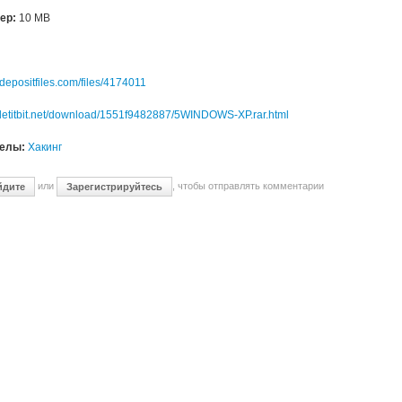
ер:
10 MB
//depositfiles.com/files/4174011
//letitbit.net/download/1551f9482887/5WINDOWS-XP.rar.html
делы:
Хакинг
или
, чтобы отправлять комментарии
йдите
Зарегистрируйтесь