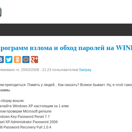
программ взлома и обход паролей на W
ликовано
чт, 20/03/2008 - 21:23
пользователем
Sanpay
м пригодиться. Память у людей... Как сказать? Всякое бывает. Ну, я чтоб так
раммы.
 сборку вошли:
делайте Windows XP настоящим за 1 клик
лом проверки Microsoft geniune
indows Key Password Reset 7.7
set XP Administrator Password 2006
lti Password Recovery Full 1.0.4