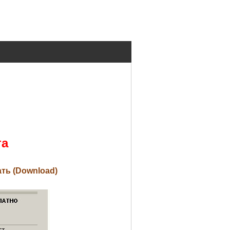
та
ать (Download)