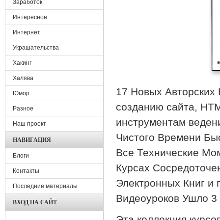
Заработок
Интересное
Интернет
Украшательства
Хакинг
Халява
17 Новых Авторских 
Юмор
созданию сайта, HTM
Разное
инструментам ведени
Наш проект
Чистого Времени Быс
НАВИГАЦИЯ
Все Технические Мо
Блоги
Курсах Сосредоточен
Контакты
Электронных Книг и 
Последние материалы
Видеоуроков Ушло 3 
ВХОД НА САЙТ
Эта коллекция курсов