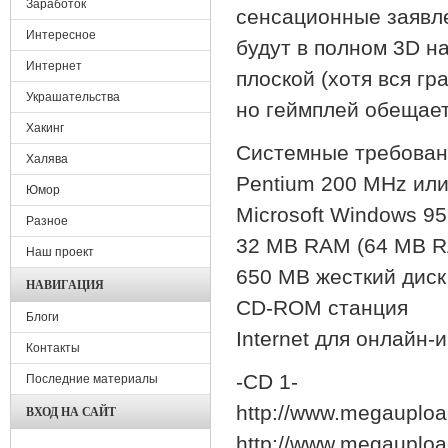
Заработок
сенсационные заявле
Интересное
будут в полном 3D на
Интернет
плоской (хотя вся г
Украшательства
но геймплей обещает
Хакинг
Системные требован
Халява
Pentium 200 MHz или
Юмор
Microsoft Windows 95
Разное
32 MB RAM (64 MB R
Наш проект
650 MB жесткий диск
НАВИГАЦИЯ
CD-ROM станция
Блоги
Internet для онлайн-
Контакты
-CD 1-
Последние материалы
http://www.megauplo
ВХОД НА САЙТ
http://www.megaupl