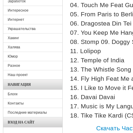
Заработок
04. Touch Me Feat G
Интересное
05. From Paris to Berl
Интернет
06. Dragostea Din Te
Украшательства
07. You Keep Me Hang
Хакинг
08. Stomp 09. Doggy 
Халява
11. Lolipop
Юмор
12. Temple of India
Разное
13. The Whistle Song
Наш проект
14. Fly High Feat Me
НАВИГАЦИЯ
15. I Like to Move it 
Блоги
16. Davai Davai
Контакты
17. Music is My Lang
Последние материалы
18. Tike Tike Kardi (
ВХОД НА САЙТ
Скачать Час