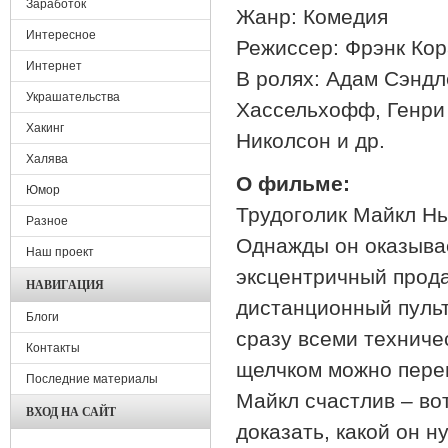
Заработок
Жанр: Комедия
Интересное
Режиссер: Фрэнк Ко
Интернет
В ролях: Адам Сэндл
Украшательства
Хассельхофф, Генри 
Хакинг
Николсон и др.
Халява
О фильме:
Юмор
Трудоголик Майкл Нью
Разное
Однажды он оказывае
Наш проект
эксцентричный прод
НАВИГАЦИЯ
дистанционный пульт
Блоги
сразу всеми техниче
Контакты
щелчком можно перем
Последние материалы
Майкл счастлив – вот
ВХОД НА САЙТ
доказать, какой он 