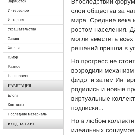
Впоследствии форум
Заработок
слои общества за ча
Интересное
мира. Средние века 
Интернет
ростом населения. 
Украшательства
могли вместить всех
Хакинг
решений пришла в уп
Халява
Юмор
Но прогресс не стои
Разное
возродили механизм 
Наш проект
фидо, и затем Интер
НАВИГАЦИЯ
родились и новые пр
Блоги
виртуальные коллект
Контакты
подписки...
Последние материалы
Но в любом коллекти
ВХОД НА САЙТ
идеальных социумов.