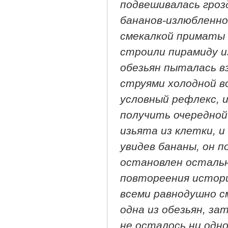
подвешивалась гроз
бананов-излюбленно
смекалкой приматы 
строили пирамиду из
обезьян пыталась в
струями холодной в
условный рефлекс, и
получить очередной
изьята из клетки, и
увидев бананы, он 
остановлен осталь
повтореения истори
всеми равнодушно с
одна из обезьян, за
не осталось ни одн