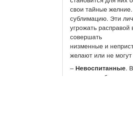
становится для них 
свои тайные желние.
сублимацию. Эти лич
угрожать расправой 
совершать
низменные и неприст
желают или не могут
–
Невоспитанные
. 
влиянием обществен
к тому что «принято»
так давно появившие
но со временем они 
пользователей. Или
разновидностей нар