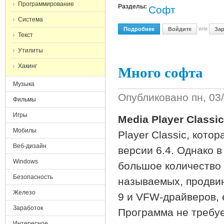
Программирование
Разделы:
Софт
Система
или
Подробнее
О Новый Полезный Софт
Войдите
Зар
Текст
Утилиты
Много софта
Хакинг
Музыка
Опубликовано
пн, 03
Фильмы
Игры
Media Player Classic
Мобилы
Player Classic, кото
Веб-дизайн
версии 6.4. Однако 
Windows
большое количество 
Безопасность
называемых, продвин
Железо
9 и VFW-драйверов, 
Заработок
Программа не требуе
Интересное