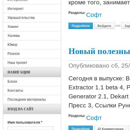
кроме того, занимает
Интернет
Разделы:
Софт
Украшательства
или
Подробнее
О Много Софта
Войдите
Зар
Хакинг
Халява
Юмор
Новый полезный
Разное
Наш проект
Опубликовано
сб, 25
НАВИГАЦИЯ
Сегодня в выпуске: В
Блоги
Extractor 1.1 beta 4,
Контакты
Generator 2.1, Dekart
Последние материалы
Пресс 3, Ссылки Руне
ВХОД НА САЙТ
Разделы:
Софт
Имя пользователя
*
Подробнее
О Новый Полезный Софт
22 Комментария