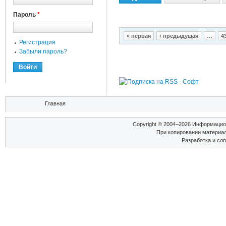
Пароль
*
Страницы
« первая
‹ предыдущая
…
4
Регистрация
Забыли пароль?
Вы здесь
Главная
Copyright © 2004–2026 Информаци
При копировании материал
Разработка и со