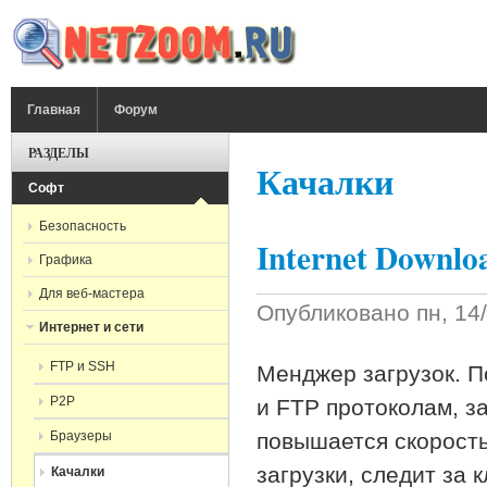
Перейти к основному содержанию
ГЛАВНОЕ МЕНЮ
Главная
Форум
РАЗДЕЛЫ
Качалки
Софт
Безопасность
Internet Downloa
Графика
Для веб-мастера
Опубликовано
пн, 14
Интернет и сети
FTP и SSH
Менджер загрузок. П
P2P
и FTP протоколам, з
Браузеры
повышается скорость
загрузки, следит за к
Качалки