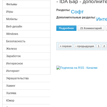
- IDA Бар - дополните
Фильмы
Разделы:
Софт
Игры
Дополнительные разделы:
Инте
Мобилы
Веб-дизайн
Подробнее
О Internet Download Accel
21 Комментарий
Windows
Безопасность
Страницы
« первая
‹ предыдущая
1
2
Железо
Заработок
Интересное
Интернет
Украшательства
Хакинг
Халява
Юмор