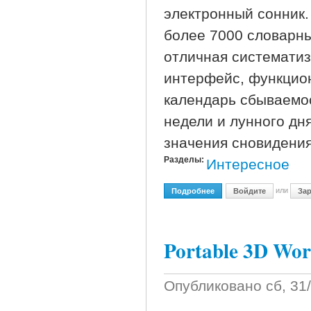
электронный сонник. 
более 7000 словарны
отличная систематиз
интерфейс, функцио
календарь сбываемос
недели и лунного дн
значения сновидения
Разделы:
Интересное
или
Подробнее
О Сонник TNR Vision 3.2.
Войдите
Зар
Portable 3D Wor
Опубликовано
сб, 31