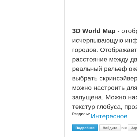
3D World Map
- отоб
исчерпывающую инфо
городов. Отображает
расстояние между дв
реальный рельеф ок
выбрать скринсэйве
можно настроить для
запущена. Можно нас
текстур глобуса, про
Разделы:
Интересное
или
Подробнее
О Portable 3D World Map 2
Войдите
Зар