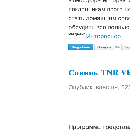
атмосфера интеракти
поклонникам всего н
стать домашним сове
обсудить все волну
Разделы:
Интересное
или
Подробнее
О Карты Таро: Желание 
Войдите
Зар
Сонник TNR Vis
Опубликовано
пн, 02
Программа представ