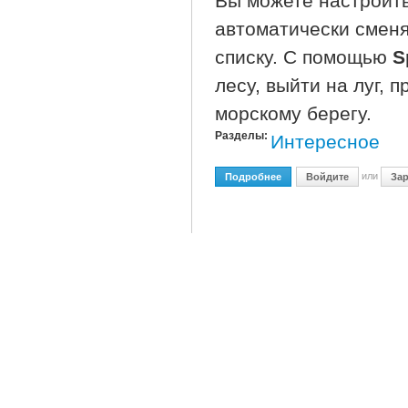
Вы можете настроить
автоматически сменя
списку. С помощью
S
лесу, выйти на луг, 
морскому берегу.
Разделы:
Интересное
или
Подробнее
О Spirit Of Forest 3.2 Fina
Войдите
Зар
Spirit of Forest 3
Опубликовано
пт, 25