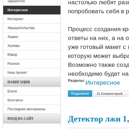
настолько любят раз
Заработок
попробовать себя в 
Интересное
Интернет
Процесс создания кр
Украшательства
ответы на них, а на
Хакинг
уже готовый макет с
Халява
которую может выбра
Юмор
Возможно также созд
Разное
необходимо будет на
Наш проект
Разделы:
Интересное
НАВИГАЦИЯ
Блоги
Подробнее
О Crossword Forge 5.31
21 Комментарий
Контакты
Последние материалы
Детектор лжи 1
ВХОД НА САЙТ