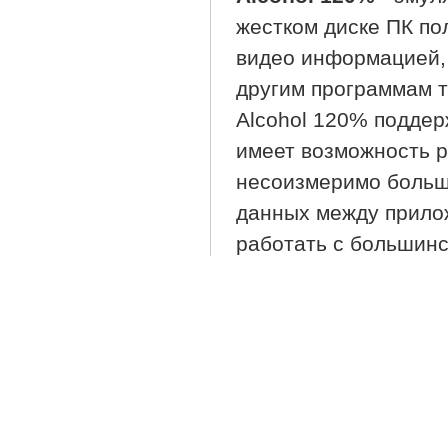
жестком диске ПК по
видео информацией, 
другим программам т
Alcohol 120% подде
имеет возможность р
несоизмеримо больш
данных между прилож
работать с большинс
работу 200х скорост
положительная черт
диски, обходить защи
LaserLock.
Разделы:
CD/DVD
Подробнее
О Alcohol 120% V1.9.8.753
22 Комментария