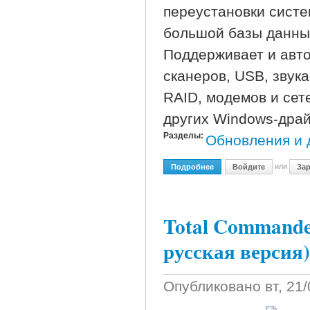
переустановки систе
большой базы данны
Поддерживает и авто
сканеров, USB, звука
RAID, модемов и сете
других Windows-драй
Разделы:
Обновления и 
или
Подробнее
О Driver Checker V2.7.3 B
Войдите
Зар
Total Commander
русская версия)
Опубликовано
вт, 21