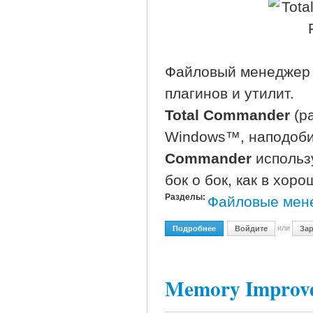
Файловый менедже
плагинов и утилит.
Total Commander
(р
Windows™, наподоби
Commander
использу
бок о бок, как в хор
Разделы:
Файловые мен
или
Подробнее
О Total Commander 7.04a 
Войдите
Зар
Memory Improve 