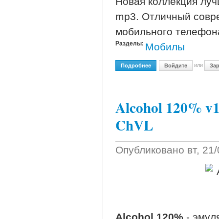
Новая коллекция луч
mp3. Отличный совр
мобильного телефон
Разделы:
Мобилы
или
Подробнее
О Клубные Хиты (Весна 
Войдите
Зар
Alcohol 120% v1.
ChVL
Опубликовано
вт, 21
Alcohol 120%
- эмул