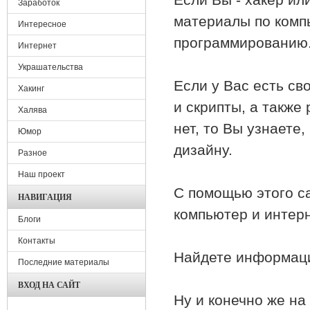
Заработок
материалы по комп
Интересное
программированию
Интернет
Украшательства
Если у Вас есть св
Хакинг
и скрипты, а также 
Халява
нет, то Вы узнаете
Юмор
дизайну.
Разное
Наш проект
С помощью этого са
НАВИГАЦИЯ
компьютер и интерн
Блоги
Контакты
Найдете информаци
Последние материалы
ВХОД НА САЙТ
Ну и конечно же на