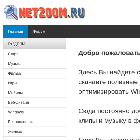
Перейти к основному содержанию
ГЛАВНОЕ МЕНЮ
Главная
Форум
РАЗДЕЛЫ
Добро пожаловать
Софт
Музыка
Здесь Вы найдете с
Фильмы
скачаете полезные 
Игры
оптимизировать Wi
Мобилы
Веб-дизайн
Сюда постоянно до
Windows
клипы и музыку в 
Безопасность
Железо
Если Вы - хакер ил