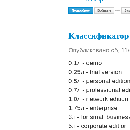
или
Подробнее
О Из Ментовских Протоко
Войдите
Зар
Классификатор 
Опубликовано
сб, 11
0.1л - demo
0.25л - trial version
0.5л - personal editio
0.7л - professional edi
1.0л - network edition
1.75л - enterprise
3л - for small busines
5л - corporate edition