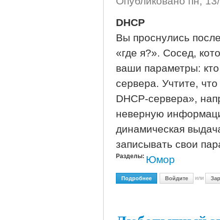
Опубликовано
пн, 13
DHCP
Вы проснулись после
«где я?». Сосед, кот
ваши параметры: кто
сервера. Учтите, чт
DHCP-сервера», напр
неверную информацию
динамическая выдача
записывать свои пара
Разделы:
Юмор
или
Подробнее
О Сетевые Технологии
Войдите
Зар