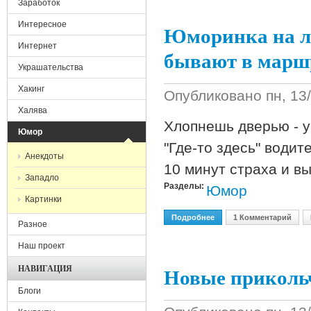
Заработок
Интересное
Юморинка на ле
Интернет
бывают в марш
Украшательства
Хакинг
Опубликовано
пн, 13
Халява
Хлопнешь дверью - у
Юмор
"Где-то здесь" водит
Анекдоты
10 минут страха и в
Западло
Разделы:
Юмор
Картинки
Подробнее
О Юморинка На Лету Или
1 Комментарий
Разное
Наш проект
Новые приколь
НАВИГАЦИЯ
Блоги