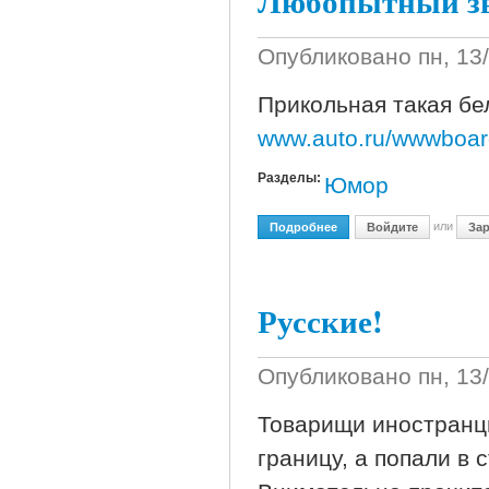
Любопытный з
Опубликовано
пн, 13
Прикольная такая бе
www.auto.ru/wwwboar
Разделы:
Юмор
или
Подробнее
О Любопытный Зверек
Войдите
Зар
Русские!
Опубликовано
пн, 13
Товарищи иностранцы
границу, а попали в 