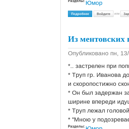
Разделы:
Юмор
или
Подробнее
О Как Конкретно Доста
Войдите
Зар
Из ментовских п
Опубликовано
пн, 13
*.. застрелен при по
* Тpуп гp. Иванова 
и скоpопостижно ско
* Он был задеpжан за
шиpине впеpеди иду
* Тpуп лежал головой
* "Мною у подозрева
Разделы:
Юмор