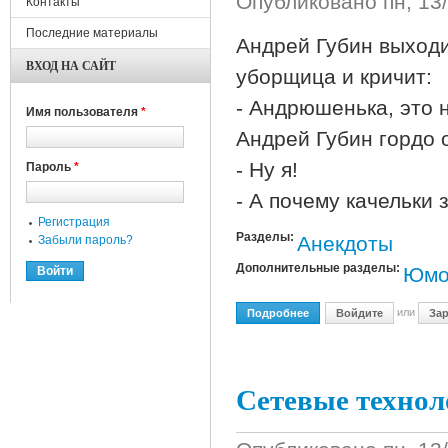
Опубликовано
пн, 13
Контакты
Последние материалы
Андрей Губин выходи
ВХОД НА САЙТ
уборщица и кричит:
- Андрюшенька, это н
Имя пользователя
*
Андрей Губин гордо 
- Ну я!
Пароль
*
- А почему качельки 
Регистрация
Разделы:
Анекдоты
Забыли пароль?
Дополнительные разделы:
Юмо
или
Подробнее
О Новые Прикольчики
Войдите
Зар
Сетевые технол