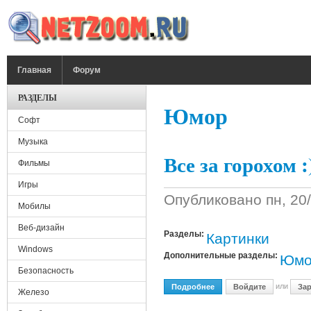
Перейти к основному содержанию
ГЛАВНОЕ МЕНЮ
Главная
Форум
РАЗДЕЛЫ
Юмор
Софт
Музыка
Все за горохом :
Фильмы
Игры
Опубликовано
пн, 20
Мобилы
Веб-дизайн
Разделы:
Картинки
Windows
Дополнительные разделы:
Юмо
Безопасность
или
Подробнее
О Все За Горохом :)
Войдите
Зар
Железо