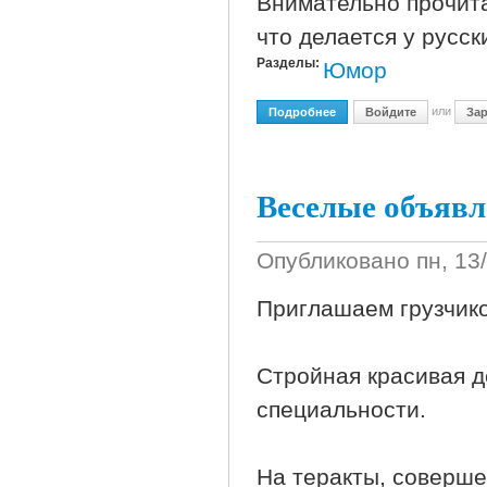
Внимательно прочита
что делается у русск
Разделы:
Юмор
или
Подробнее
О Русские!
Войдите
Зар
Веселые объявл
Опубликовано
пн, 13
Приглашаем грузчико
Стройная красивая д
специальности.
На теракты, соверш